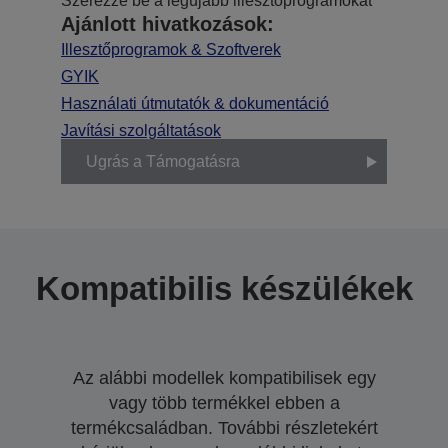
Szerezze be a legújabb illesztőprogramokat
Ajánlott hivatkozások:
Illesztőprogramok & Szoftverek
GYIK
Használati útmutatók & dokumentáció
Javítási szolgáltatások
Ugrás a Támogatásra
Kompatibilis készülékek
Az alábbi modellek kompatibilisek egy
vagy több termékkel ebben a
termékcsaládban. További részletekért