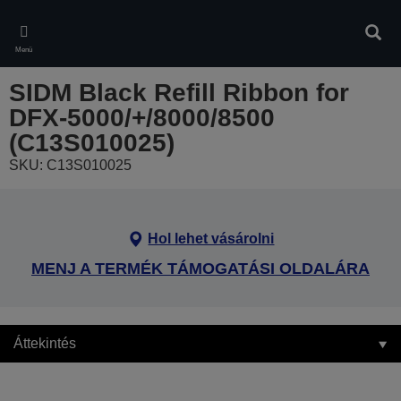
Skip
to
Kere
main
Menü
content
SIDM Black Refill Ribbon for
DFX-5000/+/8000/8500
(C13S010025)
SKU: C13S010025
Hol lehet vásárolni
MENJ A TERMÉK TÁMOGATÁSI OLDALÁRA
Áttekintés