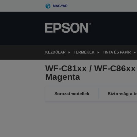
Skip
MAGYAR
to
main
content
KEZDŐLAP
TERMÉKEK
TINTA ÉS PAPÍR
WF-C81xx / WF-C86xx 
Magenta
Sorozatmodellek
Biztonság a t