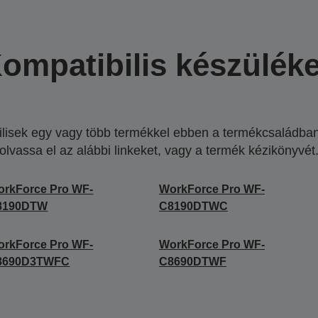
ompatibilis készülék
lisek egy vagy több termékkel ebben a termékcsaládban.
olvassa el az alábbi linkeket, vagy a termék kézikönyvét
rkForce Pro WF-
WorkForce Pro WF-
8190DTW
C8190DTWC
rkForce Pro WF-
WorkForce Pro WF-
8690D3TWFC
C8690DTWF