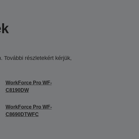
ek
 További részletekért kérjük,
.
WorkForce Pro WF-
C8190DW
WorkForce Pro WF-
C8690DTWFC