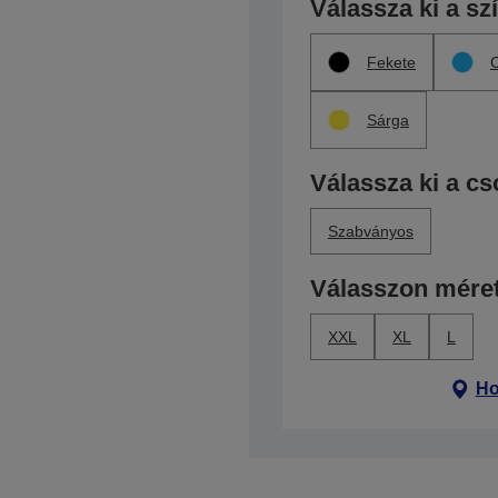
Válassza ki a sz
Fekete
Sárga
Válassza ki a c
Szabványos
Válasszon méret
XXL
XL
L
Ho