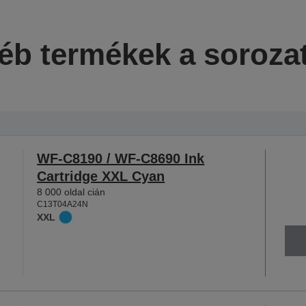
éb termékek a soroza
WF-C8190 / WF-C8690 Ink
Cartridge XXL Cyan
8 000 oldal cián
C13T04A24N
XXL