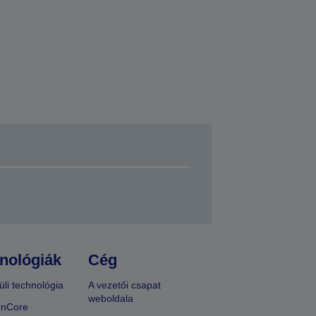
nológiák
Cég
üli technológia
A vezetői csapat
weboldala
onCore