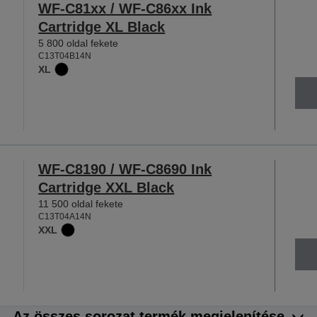
WF-C81xx / WF-C86xx Ink
Cartridge XL Black
5 800 oldal fekete
C13T04B14N
XL
WF-C8190 / WF-C8690 Ink
Cartridge XXL Black
11 500 oldal fekete
C13T04A14N
XXL
Az összes sorozat termék megjelenítése