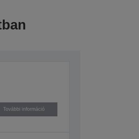
tban
További információ