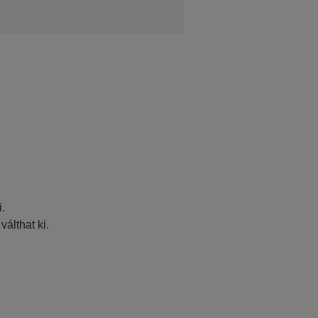
i.
válthat ki.