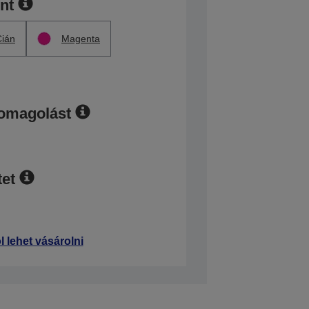
ínt
Cián
Magenta
somagolást
et
l lehet vásárolni