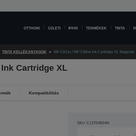
OTTHONI
ÜZLETI
IPARI
TERMÉKEK
TINTA
R
TINTA KELLÉKANYAGOK
WF-C81xx / WF-C86xx Ink Cartridge XL Magenta
Ink Cartridge XL
ermék
Kompatibilitás
SKU: C13T04B34N