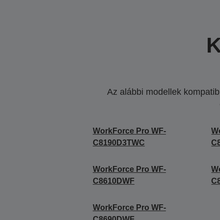
K
Az alábbi modellek kompatibi
WorkForce Pro WF-
Wo
C8190D3TWC
C
WorkForce Pro WF-
Wo
C8610DWF
C
WorkForce Pro WF-
C8690DWF