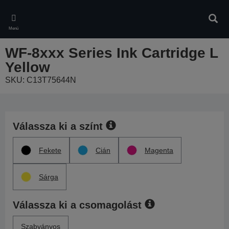
Skip
to
Kere
main
Menü
content
WF-8xxx Series Ink Cartridge L
Yellow
SKU: C13T75644N
Válassza ki a színt
Fekete
Cián
Magenta
Sárga
Válassza ki a csomagolást
Szabványos