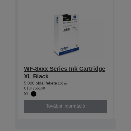
WF-8xxx Series Ink Cartridge
WF-8
XL Black
XL 
5 000 oldal fekete
5 000 
100 ml
C13T755140
C13T7
XL
XL
További információ