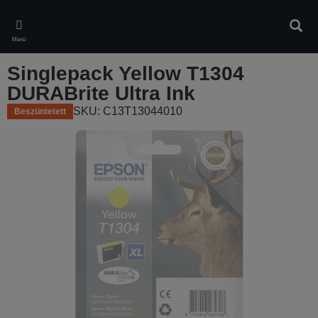
Skip
to
Kere
main
Menü
content
Singlepack Yellow T1304
DURABrite Ultra Ink
SKU: C13T13044010
Beszüntetett