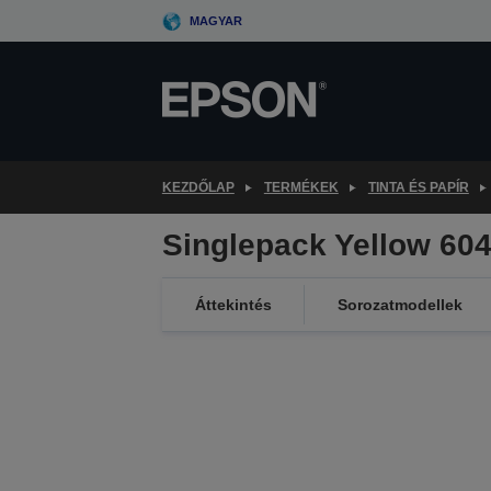
Skip
MAGYAR
to
main
content
KEZDŐLAP
TERMÉKEK
TINTA ÉS PAPÍR
Singlepack Yellow 604
Áttekintés
Sorozatmodellek