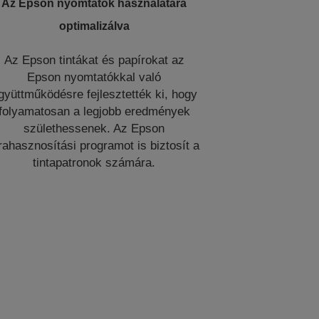
Az Epson nyomtatók használatára
optimalizálva
Az Epson tintákat és papírokat az
Epson nyomtatókkal való
gyüttműködésre fejlesztették ki, hogy
folyamatosan a legjobb eredmények
születhessenek. Az Epson
rahasznosítási programot is biztosít a
tintapatronok számára.