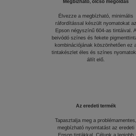
Megbízható, olcsó megoldás
Élvezze a megbízható, minimális
ráfordítással készült nyomatokat a
Epson négyszínű 604-as tintáival. 
beivódó színes és fekete pigmenttint
kombinációjának köszönhetően ez 
tintakészlet éles és színes nyomatok
állít elő.
Az eredeti termék
Tapasztalja meg a problémamentes
megbízható nyomtatást az eredeti
Epson tintákkal. Célunk a legjobb