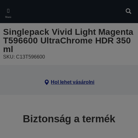
Skip
to
Kere
main
Menü
content
Singlepack Vivid Light Magenta
T596600 UltraChrome HDR 350
ml
SKU: C13T596600
Hol lehet vásárolni
Biztonság a termék