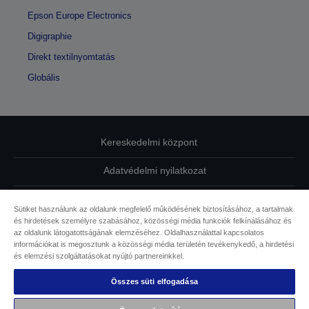
Epson Europe Electronics
Digigraphie
Direkt textilnyomtatás
Globális
Kereskedelmi központ
Adatvédelmi nyilatkozat
EU Data Act Compliance
Sütiket használunk az oldalunk megfelelő működésének biztosításához, a tartalmak
és hirdetések személyre szabásához, közösségi média funkciók felkínálásához és
Kapcsolatfelvétel
az oldalunk látogatottságának elemzéséhez. Oldalhasználattal kapcsolatos
információkat is megosztunk a közösségi média területén tevékenykedő, a hirdetési
Sütikkel kapcsolatos információk
és elemzési szolgáltatásokat nyújtó partnereinkkel.
Összes süti elfogadása
Az Epson elkötelezettsége az akadálymentesség mellett