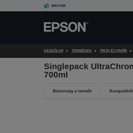
Skip
MAGYAR
to
main
content
KEZDŐLAP
TERMÉKEK
TINTA ÉS PAPÍR
Singlepack UltraChr
700ml
Biztonság a termék
Kompatibili