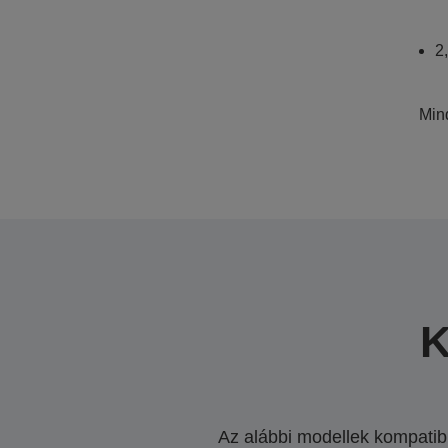
2
Mind
K
Az alábbi modellek kompatibi