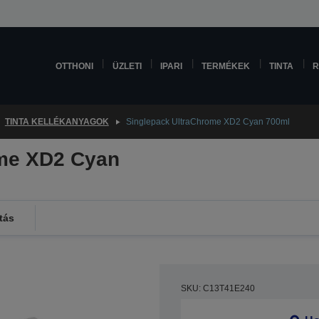
OTTHONI
ÜZLETI
IPARI
TERMÉKEK
TINTA
R
TINTA KELLÉKANYAGOK
Singlepack UltraChrome XD2 Cyan 700ml
ome XD2 Cyan
tás
SKU: C13T41E240