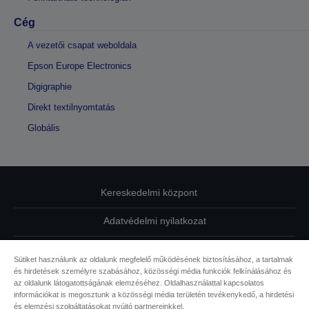
Cég
A vezetői csapat weboldala
Epson Europe Electronics
Digigraphie
Direkt textilnyomtatás
Globális
Kereskedelmi központ
Adatvédelmi nyilatkozat
EU Data Act Compliance
Sütiket használunk az oldalunk megfelelő működésének biztosításához, a tartalmak
és hirdetések személyre szabásához, közösségi média funkciók felkínálásához és
Kapcsolatfelvétel
az oldalunk látogatottságának elemzéséhez. Oldalhasználattal kapcsolatos
információkat is megosztunk a közösségi média területén tevékenykedő, a hirdetési
Sütikkel kapcsolatos információk
és elemzési szolgáltatásokat nyújtó partnereinkkel.