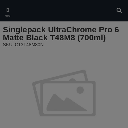
Skip
to
Kere
main
Menü
content
Singlepack UltraChrome Pro 6
Matte Black T48M8 (700ml)
SKU: C13T48M80N