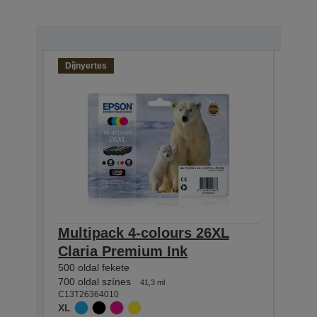
Díjnyertes
Multipack 4-colours 26XL
Sing
Claria Premium Ink
Pre
500 oldal fekete
500 ol
C13T2
700 oldal színes
41,3 ml
XL
C13T26364010
XL