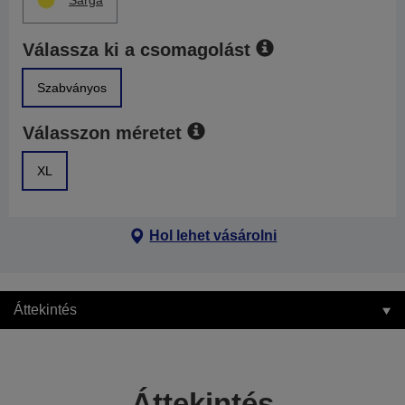
Sárga
Válassza ki a csomagolást
Szabványos
Válasszon méretet
XL
Hol lehet vásárolni
Áttekintés
Áttekintés