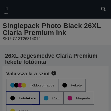
Skip
to
Kere
main
Menü
content
Singlepack Photo Black 26XL
Claria Premium Ink
SKU: C13T26314012
26XL Jegesmedve Claria Premium
fekete fotótinta
Válassza ki a színt
Többcsomagos
Fekete
Fotófekete
Cián
Magenta