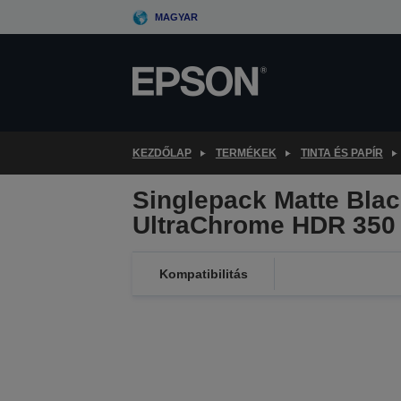
Skip
MAGYAR
to
main
content
KEZDŐLAP
TERMÉKEK
TINTA ÉS PAPÍR
Singlepack Matte Bla
UltraChrome HDR 350
Kompatibilitás