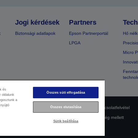
Jogi kérdések
Partners
Tech
k
Biztonsági adatlapok
Epson Partnerportál
Hő nélk
LPGA
Precisi
Micro P
Innovat
Fenntar
technol
k és
Összes süti elfogadása
 oldalunk
megosztunk a
 nyújtó
lmi nyilatkozat
EU Data Act Compliance
Kapcsolatfelvétel
Összes elutasítása
Az Epson elkötelezettsége az akadálymentesség mellett
Sütik beállítása
Copyright © 2026 Seiko Epson