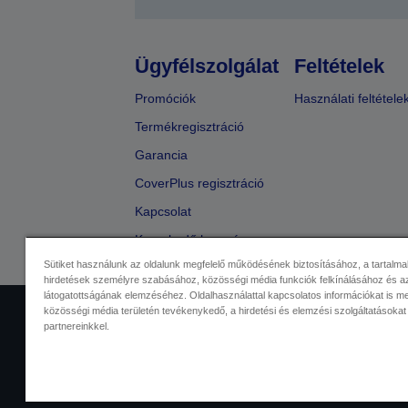
Ügyfélszolgálat
Feltételek
Promóciók
Használati feltétele
Termékregisztráció
Garancia
CoverPlus regisztráció
Kapcsolat
Kereskedő keresése
Sütiket használunk az oldalunk megfelelő működésének biztosításához, a tartalma
hirdetések személyre szabásához, közösségi média funkciók felkínálásához és az
látogatottságának elemzéséhez. Oldalhasználattal kapcsolatos információkat is 
közösségi média területén tevékenykedő, a hirdetési és elemzési szolgáltatásokat
Kereskedelmi központ
Adatvéde
partnereinkkel.