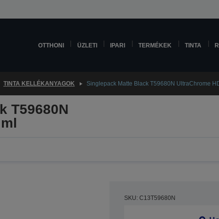
OTTHONI
ÜZLETI
IPARI
TERMÉKEK
TINTA
R
TINTA KELLÉKANYAGOK
Singlepack Matte Black T59680N UltraChrome H
ck T59680N
 ml
SKU: C13T59680N