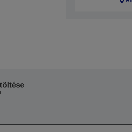
Ho
töltése
N