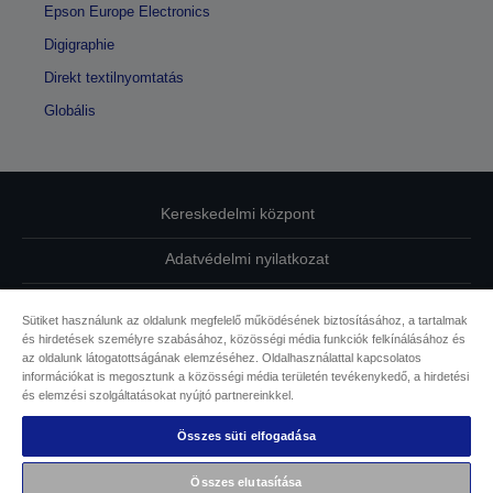
Epson Europe Electronics
Digigraphie
Direkt textilnyomtatás
Globális
Kereskedelmi központ
Adatvédelmi nyilatkozat
EU Data Act Compliance
Sütiket használunk az oldalunk megfelelő működésének biztosításához, a tartalmak
és hirdetések személyre szabásához, közösségi média funkciók felkínálásához és
Kapcsolatfelvétel
az oldalunk látogatottságának elemzéséhez. Oldalhasználattal kapcsolatos
információkat is megosztunk a közösségi média területén tevékenykedő, a hirdetési
Sütikkel kapcsolatos információk
és elemzési szolgáltatásokat nyújtó partnereinkkel.
Összes süti elfogadása
Az Epson elkötelezettsége az akadálymentesség mellett
Összes elutasítása