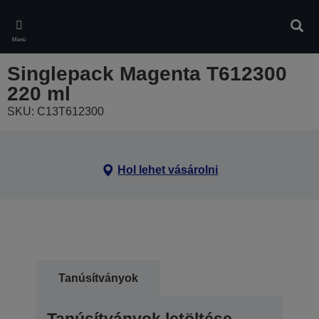
Skip
to
Kere
main
Menü
content
Singlepack Magenta T612300
220 ml
SKU: C13T612300
Hol lehet vásárolni
Tanúsítványok
Tanúsítványok letöltése