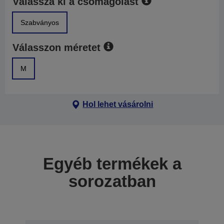
Válassza ki a csomagolást
Szabványos
Válasszon méretet
M
Hol lehet vásárolni
Egyéb termékek a
sorozatban