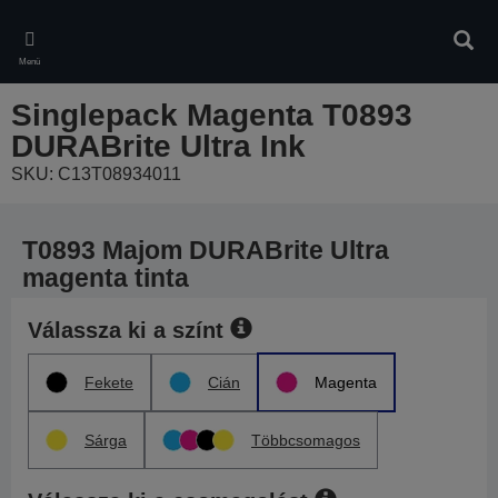
Skip
to
Kere
main
Menü
content
Singlepack Magenta T0893
DURABrite Ultra Ink
SKU: C13T08934011
T0893 Majom DURABrite Ultra
magenta tinta
Válassza ki a színt
Fekete
Cián
Magenta
Sárga
Többcsomagos