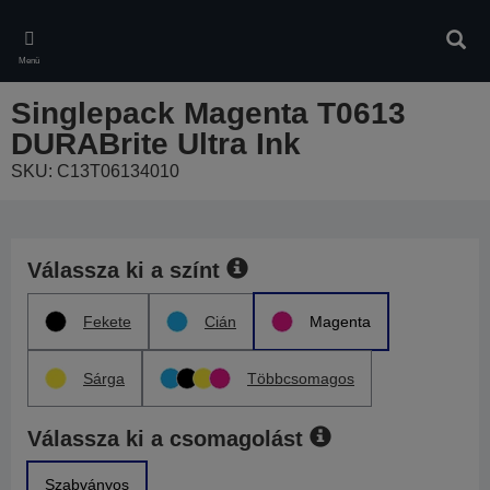
Skip
to
Kere
main
Menü
content
Singlepack Magenta T0613
DURABrite Ultra Ink
SKU: C13T06134010
Válassza ki a színt
Fekete
Cián
Magenta
Sárga
Többcsomagos
Válassza ki a csomagolást
Szabványos