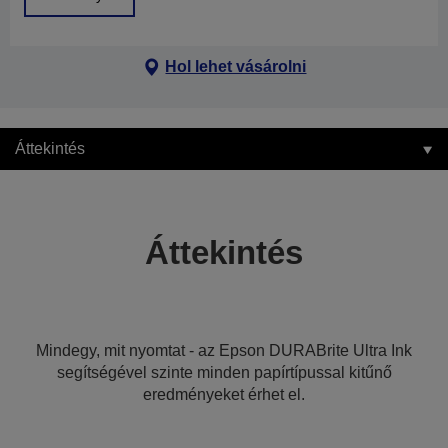
Hol lehet vásárolni
Áttekintés
Áttekintés
Mindegy, mit nyomtat - az Epson DURABrite Ultra Ink
segítségével szinte minden papírtípussal kitűnő
eredményeket érhet el.