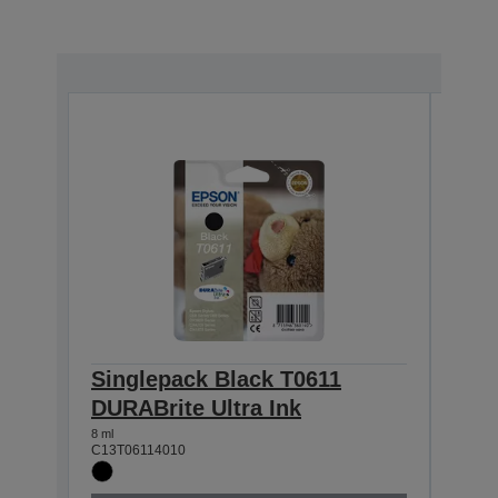
Singlepack Black T0611
Sin
DURABrite Ultra Ink
DURA
8 ml
8 ml
C13T06114010
C13T0