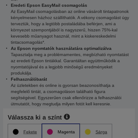
Eredeti Epson EasyMail csomagolás
Az EasyMail csomagolásban az online vásárolt tintapatronok
kényelmesen házhoz szállíthatók. A vékony csomagolást úgy
terveztük, hogy a legtöbb postaládába beférjen, ami a
környezet szempontjából is nagyszerű, hiszen 75%-kal
kevesebb műanyagot használ, mint a kiskereskedelmi
tintacsomagolás*.
Az Epson nyomtatók használatára optimalizálva
Tapasztalja meg a problémamentes, megbízható nyomtatást
az eredeti Epson tintákkal. Garantáltan együttműködik a
nyomtatójával és a legjobb minőségű eredményeket
produkálja.
Felhasználóbarát
Az üzletekben és online is gyorsan beazonosíthatja a
megfelelő tintát, a csomagoláson található figura
segítségével. Egyszerűen csak ellenőrizze a felhasználói
útmutatót, hogy megtudja milyen fotót kell keresnie.
Válassza ki a színt
Fekete
Magenta
Sárga