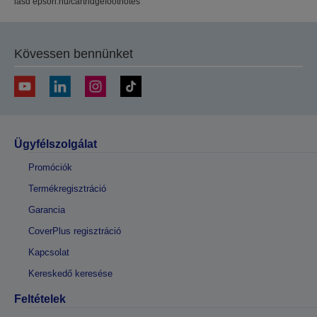
lásd epson.hu/cartridgefootnotes
Kövessen bennünket
Ügyfélszolgálat
Promóciók
Termékregisztráció
Garancia
CoverPlus regisztráció
Kapcsolat
Kereskedő keresése
Feltételek