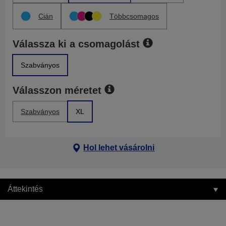
Cián
Többcsomagos
Válassza ki a csomagolást
Szabványos
Válasszon méretet
Szabványos
XL
Hol lehet vásárolni
Áttekintés