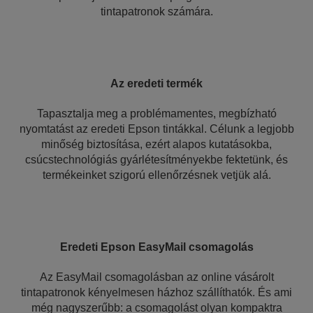
tintapatronok számára.
Az eredeti termék
Tapasztalja meg a problémamentes, megbízható
nyomtatást az eredeti Epson tintákkal. Célunk a legjobb
minőség biztosítása, ezért alapos kutatásokba,
csúcstechnológiás gyárlétesítményekbe fektetünk, és
termékeinket szigorú ellenőrzésnek vetjük alá.
Eredeti Epson EasyMail csomagolás
Az EasyMail csomagolásban az online vásárolt
tintapatronok kényelmesen házhoz szállíthatók. És ami
még nagyszerűbb: a csomagolást olyan kompaktra