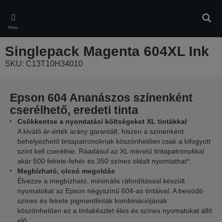
Skip
to
Kere
main
Menü
content
Singlepack Magenta 604XL Ink
SKU: C13T10H34010
Epson 604 Ananászos színenként
cserélhető, eredeti tinta
Csökkentse a nyomtatási költségeket XL tintákkal
A kiváló ár-érték arány garantált, hiszen a színenként
behelyezhető tintapatronoknak köszönhetően csak a kifogyott
színt kell cserélnie. Ráadásul az XL méretű tintapatronokkal
akár 500 fekete-fehér és 350 színes oldalt nyomtathat*.
Megbízható, olcsó megoldás
Élvezze a megbízható, minimális ráfordítással készült
nyomatokat az Epson négyszínű 604-as tintáival. A beivódó
színes és fekete pigmenttinták kombinációjának
köszönhetően ez a tintakészlet éles és színes nyomatokat állít
elő.