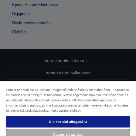
Epson Europe Electronics
Digigraphie
Direkt textilnyomtatás
Globális
Kereskedelmi központ
Adatvédelmi nyilatkozat
EU Data Act Compliance
Sütiket használunk az oldalunk megfelelő működésének biztosításához, a tartalmak
és hirdetések személyre szabásához, közösségi média funkciók felkínálásához és
Kapcsolatfelvétel
az oldalunk látogatottságának elemzéséhez. Oldalhasználattal kapcsolatos
információkat is megosztunk a közösségi média területén tevékenykedő, a hirdetési
Sütikkel kapcsolatos információk
és elemzési szolgáltatásokat nyújtó partnereinkkel.
Összes süti elfogadása
Az Epson elkötelezettsége az akadálymentesség mellett
Összes elutasítása