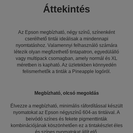
Áttekintés
Az Epson megbízható, négy színű, színenként
cserélhető tintái ideálisak a mindennapi
nyomtatáshoz. Valamennyi felhasználó számára
létezik olyan megfizethető tintapatron, egyedülálló
vagy multipack csomagban, amely normál és XL
méretben is kapható. Az üzletekben könnyedén
felismerhetők a tinták a Pineapple logóról.
Megbízható, olcsó megoldás
Élvezze a megbízható, minimális ráfordítással készült
nyomatokat az Epson négyszínű 604-as tintáival. A
beivódó színes és fekete pigmenttinták
kombinációjának köszönhetően ez a tintakészlet éles
és színes nyomatokat állít elő.