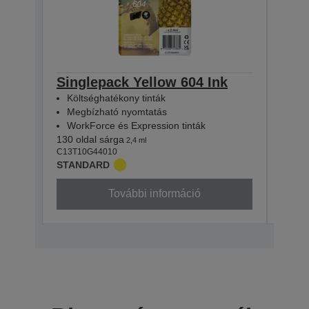
Singlepack Yellow 604 Ink
Sin
Költséghatékony tinták
Köl
Megbízható nyomtatás
Meg
WorkForce és Expression tinták
Wor
130 oldal sárga
130 o
2,4 ml
C13T10G44010
C13T1
STANDARD
STAN
További információ