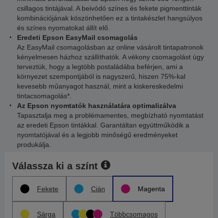
csillagos tintájával. A beivódó színes és fekete pigmenttinták
kombinációjának köszönhetően ez a tintakészlet hangsúlyos
és színes nyomatokat állít elő.
Eredeti Epson EasyMail csomagolás
Az EasyMail csomagolásban az online vásárolt tintapatronok
kényelmesen házhoz szállíthatók. A vékony csomagolást úgy
terveztük, hogy a legtöbb postaládába beférjen, ami a
környezet szempontjából is nagyszerű, hiszen 75%-kal
kevesebb műanyagot használ, mint a kiskereskedelmi
tintacsomagolás*.
Az Epson nyomtatók használatára optimalizálva
Tapasztalja meg a problémamentes, megbízható nyomtatást
az eredeti Epson tintákkal. Garantáltan együttműködik a
nyomtatójával és a legjobb minőségű eredményeket
produkálja.
Válassza ki a színt
Fekete
Cián
Magenta
Sárga
Többcsomagos