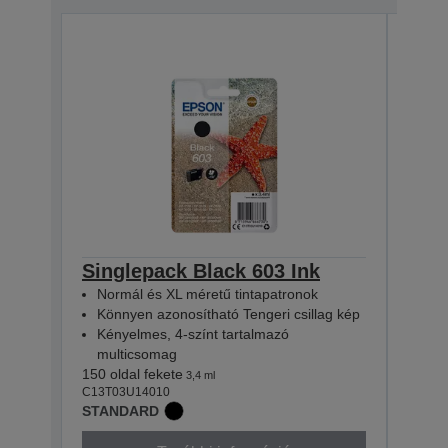
Singlepack Black 603 Ink
Sin
Normál és XL méretű tintapatronok
Nor
Könnyen azonosítható Tengeri csillag kép
Kön
Kényelmes, 4-színt tartalmazó
Kén
multicsomag
mul
150 oldal fekete
130 ol
3,4 ml
C13T03U14010
C13T0
STANDARD
STAN