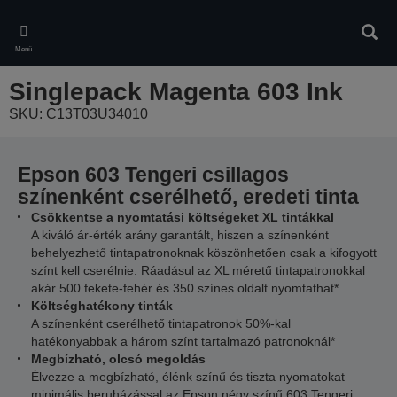
Skip
to
Kere
main
Menü
content
Singlepack Magenta 603 Ink
SKU: C13T03U34010
Epson 603 Tengeri csillagos
színenként cserélhető, eredeti tinta
Csökkentse a nyomtatási költségeket XL tintákkal
A kiváló ár-érték arány garantált, hiszen a színenként
behelyezhető tintapatronoknak köszönhetően csak a kifogyott
színt kell cserélnie. Ráadásul az XL méretű tintapatronokkal
akár 500 fekete-fehér és 350 színes oldalt nyomtathat*.
Költséghatékony tinták
A színenként cserélhető tintapatronok 50%-kal
hatékonyabbak a három színt tartalmazó patronoknál*
Megbízható, olcsó megoldás
Élvezze a megbízható, élénk színű és tiszta nyomatokat
minimális beruházással az Epson négy színű 603 Tengeri