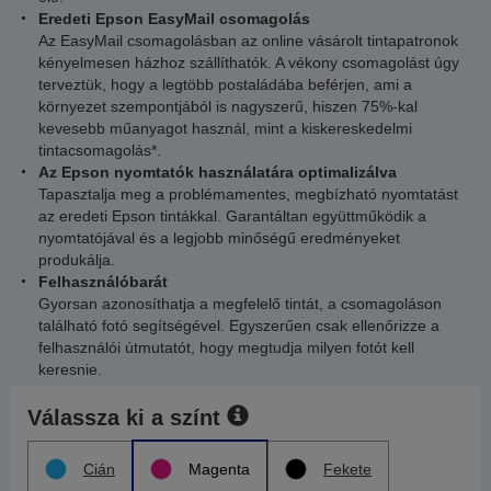
Eredeti Epson EasyMail csomagolás
Az EasyMail csomagolásban az online vásárolt tintapatronok
kényelmesen házhoz szállíthatók. A vékony csomagolást úgy
terveztük, hogy a legtöbb postaládába beférjen, ami a
környezet szempontjából is nagyszerű, hiszen 75%-kal
kevesebb műanyagot használ, mint a kiskereskedelmi
tintacsomagolás*.
Az Epson nyomtatók használatára optimalizálva
Tapasztalja meg a problémamentes, megbízható nyomtatást
az eredeti Epson tintákkal. Garantáltan együttműködik a
nyomtatójával és a legjobb minőségű eredményeket
produkálja.
Felhasználóbarát
Gyorsan azonosíthatja a megfelelő tintát, a csomagoláson
található fotó segítségével. Egyszerűen csak ellenőrizze a
felhasználói útmutatót, hogy megtudja milyen fotót kell
keresnie.
Válassza ki a színt
Cián
Magenta
Fekete