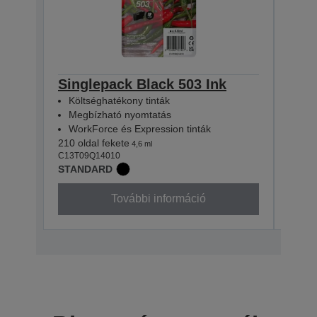
Singlepack Black 503 Ink
Sin
Költséghatékony tinták
Köl
Megbízható nyomtatás
Meg
WorkForce és Expression tinták
Wor
210 oldal fekete
165 ol
4,6 ml
C13T09Q14010
C13T0
STANDARD
STAN
További információ