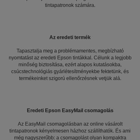
tintapatronok számára.
Az eredeti termék
Tapasztalja meg a problémamentes, megbízható
nyomtatást az eredeti Epson tintákkal. Célunk a legjobb
minőség biztosítása, ezért alapos kutatásokba,
csúcstechnológiás gyárlétesítményekbe fektetünk, és
termékeinket szigorú ellenőrzésnek vetjük alá.
Eredeti Epson EasyMail csomagolás
Az EasyMail csomagolásban az online vásárolt
tintapatronok kényelmesen házhoz szállíthatók. És ami
még nagyszerűbb: a csomagolást olyan kompaktra