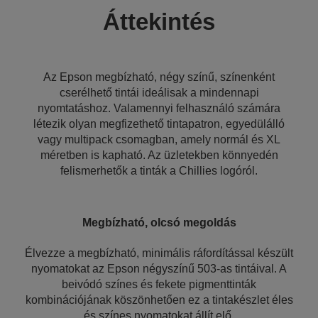
Áttekintés
Az Epson megbízható, négy színű, színenként
cserélhető tintái ideálisak a mindennapi
nyomtatáshoz. Valamennyi felhasználó számára
létezik olyan megfizethető tintapatron, egyedülálló
vagy multipack csomagban, amely normál és XL
méretben is kapható. Az üzletekben könnyedén
felismerhetők a tinták a Chillies logóról.
Megbízható, olcsó megoldás
Élvezze a megbízható, minimális ráfordítással készült
nyomatokat az Epson négyszínű 503-as tintáival. A
beivódó színes és fekete pigmenttinták
kombinációjának köszönhetően ez a tintakészlet éles
és színes nyomatokat állít elő.