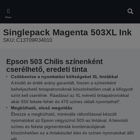
Skip
to
Kere
main
Menü
content
Singlepack Magenta 503XL Ink
SKU: C13T09R34010
Epson 503 Chilis színenként
cserélhető, eredeti tinta
Csökkentse a nyomtatási költségeket XL tintákkal
A kiváló ár-érték arány garantált, hiszen a színenként
behelyezhető tintapatronoknak köszönhetően csak a kifogyott
színt kell cserélnie. Ráadásul az XL méretű tintapatronokkal
akár 550 fekete-fehér és 470 színes oldalt nyomtathat*.
Megbízható, olcsó megoldás
Élvezze a megbízható, minimális ráfordítással készült
nyomatokat az Epson négyszínű 503-as tintáival. A beivódó
színes és fekete pigmenttinták kombinációjának
köszönhetően ez a tintakészlet éles és színes nyomatokat állít
elő.