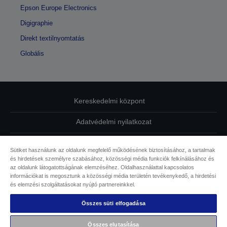
Epson Europe Electronics
Digigraphie
Direkt textilnyomtatás
Globális
Kereskedelmi központ
Adatvédelmi nyilatkozat
EU Data Act Compliance
Sütiket használunk az oldalunk megfelelő működésének biztosításához, a tartalmak
és hirdetések személyre szabásához, közösségi média funkciók felkínálásához és
Kapcsolatfelvétel
az oldalunk látogatottságának elemzéséhez. Oldalhasználattal kapcsolatos
információkat is megosztunk a közösségi média területén tevékenykedő, a hirdetési
Sütikkel kapcsolatos információk
és elemzési szolgáltatásokat nyújtó partnereinkkel.
Összes süti elfogadása
Az Epson elkötelezettsége az akadálymentesség mellett
Összes elutasítása