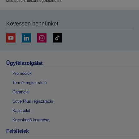
lásd epson.hu/cartridgefootnotes
Kövessen bennünket
Ügyfélszolgálat
Promóciók
Termékregisztráció
Garancia
CoverPlus regisztráció
Kapcsolat
Kereskedő keresése
Feltételek