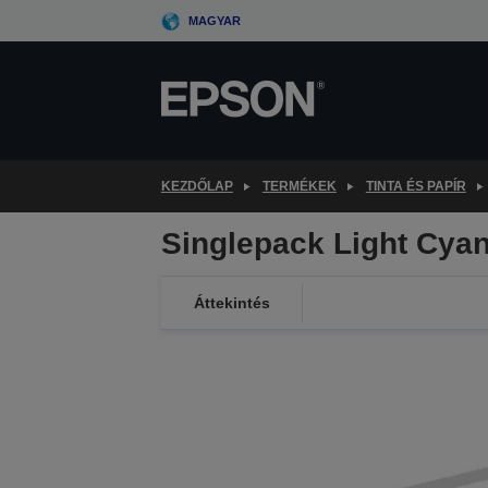
Skip
MAGYAR
to
main
content
KEZDŐLAP
TERMÉKEK
TINTA ÉS PAPÍR
Singlepack Light Cya
Áttekintés