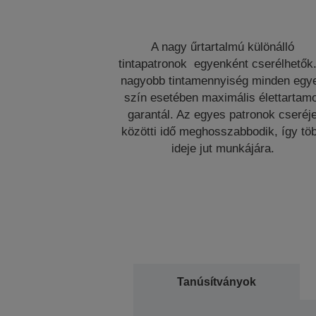
A nagy űrtartalmú különálló
tintapatronok egyenként cserélhetők
nagyobb tintamennyiség minden egy
szín esetében maximális élettartam
garantál. Az egyes patronok cseréj
közötti idő meghosszabbodik, így tö
ideje jut munkájára.
Tanúsítványok