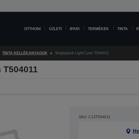
OTTHONI
ÜZLETI
IPARI
TERMÉKEK
TINTA
R
TINTA KELLÉKANYAGOK
Singlepack Light Cyan T504011
n T504011
SKU: C13T504011
Ho