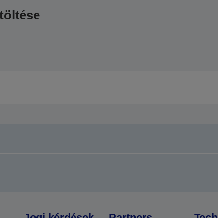
töltése
Jogi kérdések
Partners
Tech