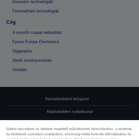
Innovatív technológiák
Fenntartható technológiák
Cég
A vezetői csapat weboldala
Epson Europe Electronics
Digigraphie
Direkt textilnyomtatás
Globális
Kereskedelmi központ
Adatvédelmi nyilatkozat
EU Data Act Compliance
Sütiket használunk az oldalunk megfelelő működésének biztosításához, a tartalmak
és hirdetések személyre szabásához, közösségi média funkciók felkínálásához és
Kapcsolatfelvétel