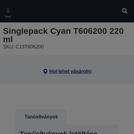
Skip
to
Kere
main
Menü
content
Singlepack Cyan T606200 220
ml
SKU: C13T606200
Hol lehet vásárolni
Tanúsítványok
Tanúsítványok letöltése