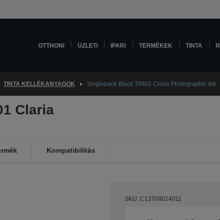
OTTHONI
ÜZLETI
IPARI
TERMÉKEK
TINTA
R
TINTA KELLÉKANYAGOK
Singlepack Black T0801 Claria Photographic Ink
1 Claria
ermék
Kompatibilitás
SKU: C13T08014011