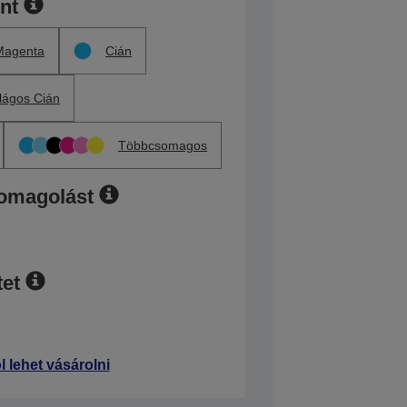
ínt
Magenta
Cián
ilágos Cián
Többcsomagos
somagolást
et
l lehet vásárolni