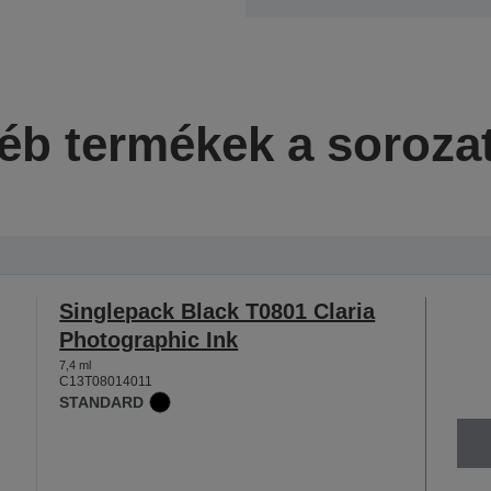
éb termékek a soroza
Singlepack Black T0801 Claria
Photographic Ink
7,4 ml
C13T08014011
STANDARD