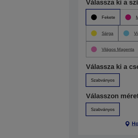
Válassza ki a sz
Fekete
Sárga
V
Világos Magenta
Válassza ki a c
Szabványos
Válasszon méret
Szabványos
Ho