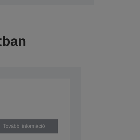
tban
További információ