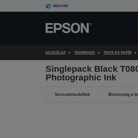
Skip
MAGYAR
to
main
content
KEZDŐLAP
TERMÉKEK
TINTA ÉS PAPÍR
Singlepack Black T080
Photographic Ink
Sorozatmodellek
Biztonság a t