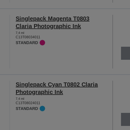
Singlepack Magenta T0803
Claria Photographic Ink
7,4 ml
C13T08034011
STANDARD
Singlepack Cyan T0802 Claria
Photographic Ink
7,4 ml
C13T08024011
STANDARD