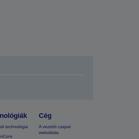
nológiák
Cég
üli technológia
A vezetői csapat
weboldala
onCore