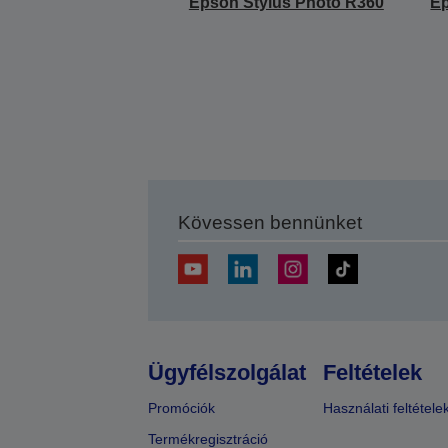
Epson Stylus Photo R360
Ep
Kövessen bennünket
Ügyfélszolgálat
Feltételek
Promóciók
Használati feltétele
Termékregisztráció