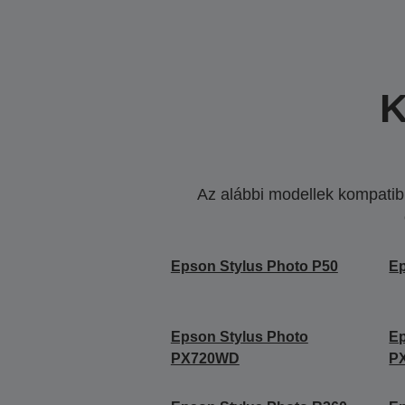
K
Az alábbi modellek kompatibi
Epson Stylus Photo P50
Ep
Epson Stylus Photo
Ep
PX720WD
P