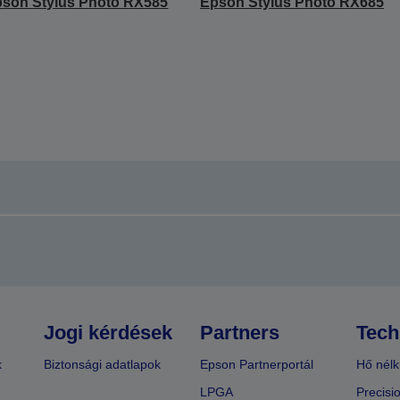
son Stylus Photo RX585
Epson Stylus Photo RX685
Jogi kérdések
Partners
Tech
k
Biztonsági adatlapok
Epson Partnerportál
Hő nélk
LPGA
Precisi