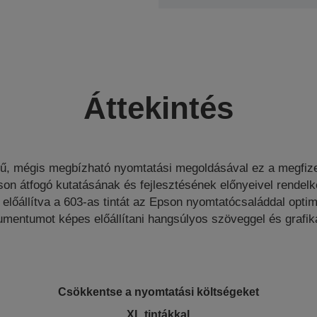
Áttekintés
ű, mégis megbízható nyomtatási megoldásával ez a megfize
son átfogó kutatásának és fejlesztésének előnyeivel rendelke
előállítva a 603-as tintát az Epson nyomtatócsaláddal opti
mentumot képes előállítani hangsúlyos szöveggel és grafik
Csökkentse a nyomtatási költségeket
XL tintákkal