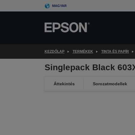
Skip
MAGYAR
to
main
content
KEZDŐLAP
TERMÉKEK
TINTA ÉS PAPÍR
Singlepack Black 603
Áttekintés
Sorozatmodellek