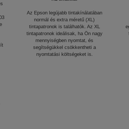
és
Az Epson legújabb tintakínálatában
03
normál és extra méretű (XL)
e
tintapatronok is találhatók. Az XL
e
tintapatronok ideálisak, ha Ön nagy
mennyiségben nyomtat, és
ít
segítségükkel csökkentheti a
nyomtatási költségeket is.
,