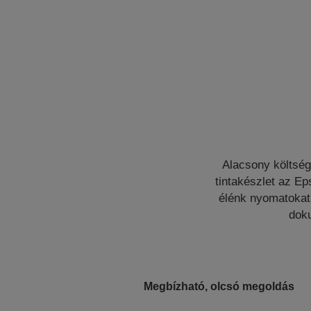
Alacsony költség
tintakészlet az Ep
élénk nyomatokat 
doku
Megbízható, olcsó megoldás