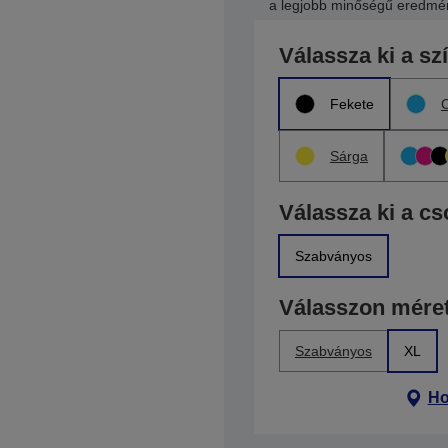
a legjobb minőségű eredmén
Válassza ki a sz
Fekete
Sárga
Válassza ki a c
Szabványos
Válasszon méret
Szabványos
XL
Ho