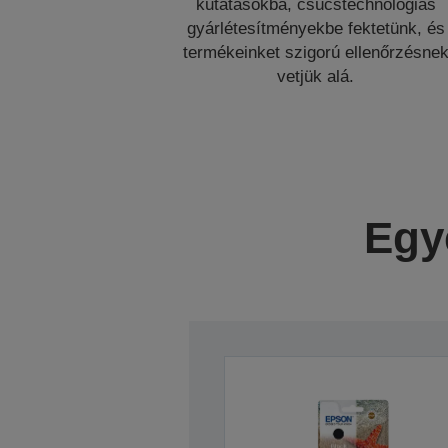
kutatásokba, csúcstechnológiás
gyárlétesítményekbe fektetünk, és
termékeinket szigorú ellenőrzésne
vetjük alá.
Egy