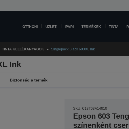
OTTHONI
ÜZLETI
IPARI
TERMÉKEK
TINTA
R
TINTA KELLÉKANYAGOK
Singlepack Black 603XL Ink
XL Ink
Biztonság a termék
SKU: C13T03A14010
Epson 603 Tenge
színenként cseré