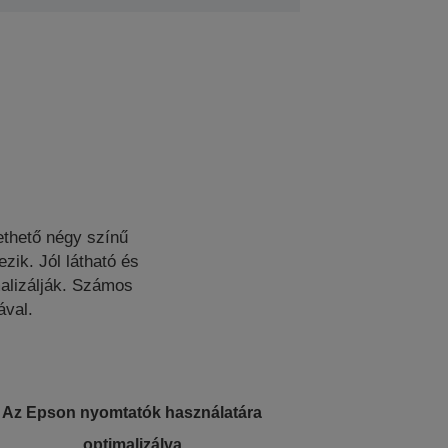
thető négy színű
zik. Jól látható és
malizálják. Számos
ával.
Az Epson nyomtatók használatára
optimalizálva