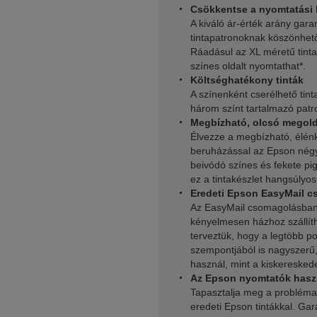
Csökkentse a nyomtatási k
A kiváló ár-érték arány gara
tintapatronoknak köszönhetőe
Ráadásul az XL méretű tinta
színes oldalt nyomtathat*.
Költséghatékony tinták
A színenként cserélhető ti
három színt tartalmazó patr
Megbízható, olcsó megol
Élvezze a megbízható, élénk
beruházással az Epson négy s
beivódó színes és fekete p
ez a tintakészlet hangsúlyos
Eredeti Epson EasyMail 
Az EasyMail csomagolásban a
kényelmesen házhoz szállít
terveztük, hogy a legtöbb p
szempontjából is nagyszer
használ, mint a kiskeresked
Az Epson nyomtatók haszn
Tapasztalja meg a problém
eredeti Epson tintákkal. Ga