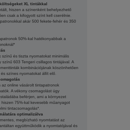
öltségeket XL tintákkal
ntált, hiszen a színenként behelyezhető
n csak a kifogyott színt kell cserélnie.
patronokkal akár 500 fekete-fehér és 350
ntapatronok 50%-kal hatékonyabbak a
onoknál*
dás
 színű és tiszta nyomatokat minimális
zínű 603 Tengeri csillagos tintájával. A
igmenttinták kombinációjának köszönhetően
 és színes nyomatokat állít elő.
csomagolás
z online vásárolt tintapatronok
hatók. A vékony csomagolást úgy
ostaládába beférjen, ami a környezet
ű, hiszen 75%-kal kevesebb műanyagot
elmi tintacsomagolás*.
álatára optimalizálva
amentes, megbízható nyomtatást az
rantáltan együttműködik a nyomtatójával és