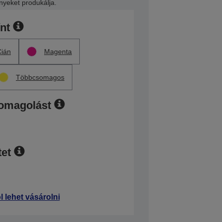
yeket produkálja.
ínt
Cián
Magenta
Többcsomagos
somagolást
et
l lehet vásárolni