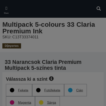
Skip
to
Kere
main
Menü
content
Multipack 5-colours 33 Claria
Premium Ink
SKU: C13T33374011
Díjnyertes
33 Narancsok Claria Premium
Multipack 5-színes tinta
Válassza ki a színt
Fekete
Fotófekete
Cián
Magenta
Sárga