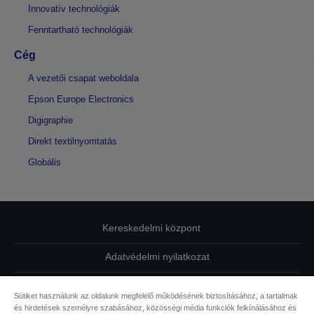
Innovatív technológiák
Fenntartható technológiák
Cég
A vezetői csapat weboldala
Epson Europe Electronics
Digigraphie
Direkt textilnyomtatás
Globális
Kereskedelmi központ
Adatvédelmi nyilatkozat
EU Data Act Compliance
Sütiket használunk az oldalunk megfelelő működésének biztosításához, a tartalmak
és hirdetések személyre szabásához, közösségi média funkciók felkínálásához és
Kapcsolatfelvétel