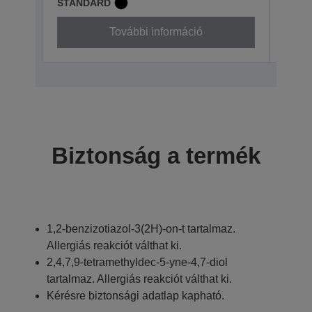
STANDARD
STAN
További információ
Biztonság a termék
1,2-benzizotiazol-3(2H)-on-t tartalmaz.
Allergiás reakciót válthat ki.
2,4,7,9-tetramethyldec-5-yne-4,7-diol
tartalmaz. Allergiás reakciót válthat ki.
Kérésre biztonsági adatlap kapható.