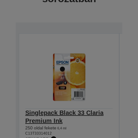
Singlepack Black 33 Claria
Sin
Premium Ink
Cla
250 oldal fekete
200 fo
6,4 ml
C13T33314012
C13T3