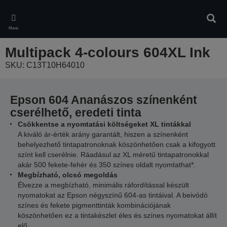
Skip
to
Kere
main
Menü
content
Multipack 4-colours 604XL Ink
SKU: C13T10H64010
Epson 604 Ananászos színenként
cserélhető, eredeti tinta
Csökkentse a nyomtatási költségeket XL tintákkal
A kiváló ár-érték arány garantált, hiszen a színenként
behelyezhető tintapatronoknak köszönhetően csak a kifogyott
színt kell cserélnie. Ráadásul az XL méretű tintapatronokkal
akár 500 fekete-fehér és 350 színes oldalt nyomtathat*.
Megbízható, olcsó megoldás
Élvezze a megbízható, minimális ráfordítással készült
nyomatokat az Epson négyszínű 604-as tintáival. A beivódó
színes és fekete pigmenttinták kombinációjának
köszönhetően ez a tintakészlet éles és színes nyomatokat állít
elő.