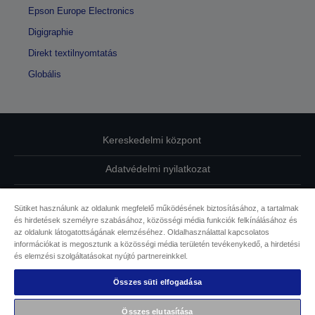
Epson Europe Electronics
Digigraphie
Direkt textilnyomtatás
Globális
Kereskedelmi központ
Adatvédelmi nyilatkozat
EU Data Act Compliance
Sütiket használunk az oldalunk megfelelő működésének biztosításához, a tartalmak
és hirdetések személyre szabásához, közösségi média funkciók felkínálásához és
Kapcsolatfelvétel
az oldalunk látogatottságának elemzéséhez. Oldalhasználattal kapcsolatos
információkat is megosztunk a közösségi média területén tevékenykedő, a hirdetési
Sütikkel kapcsolatos információk
és elemzési szolgáltatásokat nyújtó partnereinkkel.
Összes süti elfogadása
Az Epson elkötelezettsége az akadálymentesség mellett
Összes elutasítása