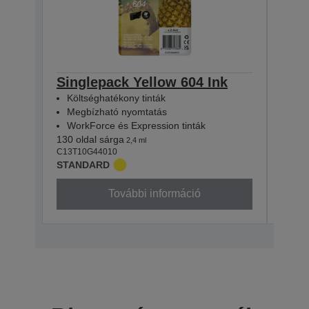
Singlepack Yellow 604 Ink
Sin
Költséghatékony tinták
Köl
Megbízható nyomtatás
Meg
WorkForce és Expression tinták
Wor
130 oldal sárga
130 o
2,4 ml
C13T10G44010
C13T1
STANDARD
STAN
További információ