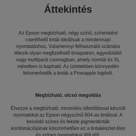
Áttekintés
Az Epson megbízható, négy színű, színenként
cserélhető tintái ideálisak a mindennapi
nyomtatáshoz. Valamennyi felhasználó számára
létezik olyan megfizethető tintapatron, egyedülálló
vagy multipack csomagban, amely normál és XL
méretben is kapható. Az üzletekben könnyedén
felismerhetők a tinták a Pineapple logóról.
Megbízható, olcsó megoldás
Élvezze a megbízható, minimális ráfordítással készült
nyomatokat az Epson négyszínű 604-as tintáival. A
beivódó színes és fekete pigmenttinták
kombinációjának köszönhetően ez a tintakészlet éles
és színes nyomatokat állít elő.