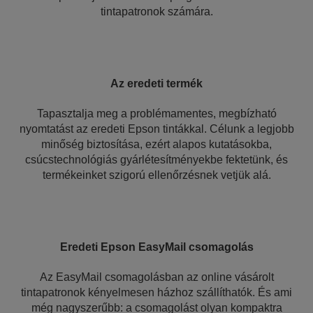
tintapatronok számára.
Az eredeti termék
Tapasztalja meg a problémamentes, megbízható
nyomtatást az eredeti Epson tintákkal. Célunk a legjobb
minőség biztosítása, ezért alapos kutatásokba,
csúcstechnológiás gyárlétesítményekbe fektetünk, és
termékeinket szigorú ellenőrzésnek vetjük alá.
Eredeti Epson EasyMail csomagolás
Az EasyMail csomagolásban az online vásárolt
tintapatronok kényelmesen házhoz szállíthatók. És ami
még nagyszerűbb: a csomagolást olyan kompaktra