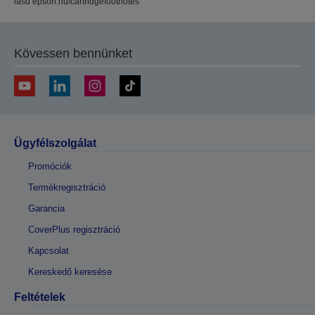
lásd epson.hu/cartridgefootnotes
Kövessen bennünket
Ügyfélszolgálat
Promóciók
Termékregisztráció
Garancia
CoverPlus regisztráció
Kapcsolat
Kereskedő keresése
Feltételek