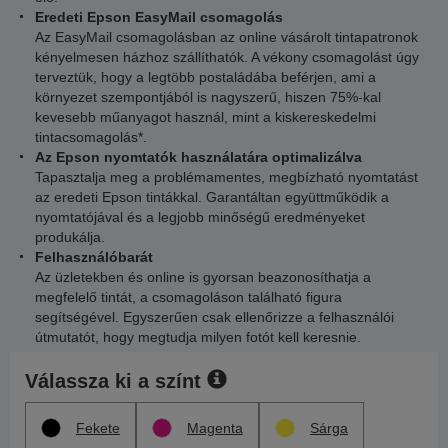
Eredeti Epson EasyMail csomagolás
Az EasyMail csomagolásban az online vásárolt tintapatronok
kényelmesen házhoz szállíthatók. A vékony csomagolást úgy
terveztük, hogy a legtöbb postaládába beférjen, ami a
környezet szempontjából is nagyszerű, hiszen 75%-kal
kevesebb műanyagot használ, mint a kiskereskedelmi
tintacsomagolás*.
Az Epson nyomtatók használatára optimalizálva
Tapasztalja meg a problémamentes, megbízható nyomtatást
az eredeti Epson tintákkal. Garantáltan együttműködik a
nyomtatójával és a legjobb minőségű eredményeket
produkálja.
Felhasználóbarát
Az üzletekben és online is gyorsan beazonosíthatja a
megfelelő tintát, a csomagoláson található figura
segítségével. Egyszerűen csak ellenőrizze a felhasználói
útmutatót, hogy megtudja milyen fotót kell keresnie.
Válassza ki a színt
Fekete
Magenta
Sárga