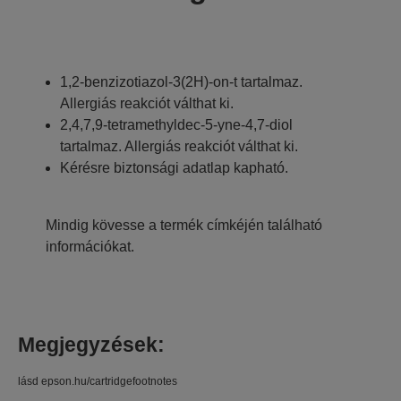
1,2-benzizotiazol-3(2H)-on-t tartalmaz.
Allergiás reakciót válthat ki.
2,4,7,9-tetramethyldec-5-yne-4,7-diol
tartalmaz. Allergiás reakciót válthat ki.
Kérésre biztonsági adatlap kapható.
Mindig kövesse a termék címkéjén található
információkat.
Megjegyzések:
lásd epson.hu/cartridgefootnotes