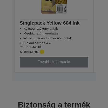
Singlepack Yellow 604 Ink
Sin
Költséghatékony tinták
Köl
Megbízható nyomtatás
Meg
WorkForce és Expression tinták
Wor
130 oldal sárga
130 o
2,4 ml
C13T10G44010
C13T1
STANDARD
STAN
További információ
Biztonság a termék