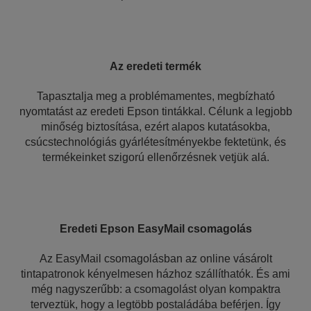
Az eredeti termék
Tapasztalja meg a problémamentes, megbízható
nyomtatást az eredeti Epson tintákkal. Célunk a legjobb
minőség biztosítása, ezért alapos kutatásokba,
csúcstechnológiás gyárlétesítményekbe fektetünk, és
termékeinket szigorú ellenőrzésnek vetjük alá.
Eredeti Epson EasyMail csomagolás
Az EasyMail csomagolásban az online vásárolt
tintapatronok kényelmesen házhoz szállíthatók. És ami
még nagyszerűbb: a csomagolást olyan kompaktra
terveztük, hogy a legtöbb postaládába beférjen. Így