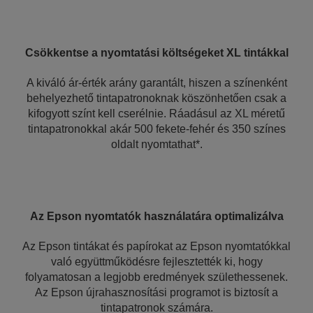
Csökkentse a nyomtatási költségeket XL tintákkal
A kiváló ár-érték arány garantált, hiszen a színenként
behelyezhető tintapatronoknak köszönhetően csak a
kifogyott színt kell cserélnie. Ráadásul az XL méretű
tintapatronokkal akár 500 fekete-fehér és 350 színes
oldalt nyomtathat*.
Az Epson nyomtatók használatára optimalizálva
Az Epson tintákat és papírokat az Epson nyomtatókkal
való együttműködésre fejlesztették ki, hogy
folyamatosan a legjobb eredmények születhessenek.
Az Epson újrahasznosítási programot is biztosít a
tintapatronok számára.