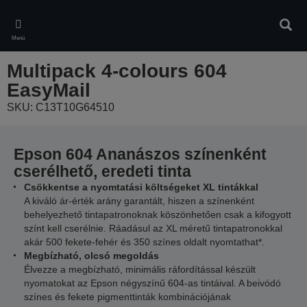
Skip
to
Kere
main
Menü
content
Multipack 4-colours 604
EasyMail
SKU: C13T10G64510
Epson 604 Ananászos színenként
cserélhető, eredeti tinta
Csökkentse a nyomtatási költségeket XL tintákkal
A kiváló ár-érték arány garantált, hiszen a színenként
behelyezhető tintapatronoknak köszönhetően csak a kifogyott
színt kell cserélnie. Ráadásul az XL méretű tintapatronokkal
akár 500 fekete-fehér és 350 színes oldalt nyomtathat*.
Megbízható, olcsó megoldás
Élvezze a megbízható, minimális ráfordítással készült
nyomatokat az Epson négyszínű 604-as tintáival. A beivódó
színes és fekete pigmenttinták kombinációjának