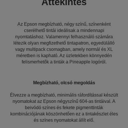
Áttekintés
Az Epson megbízható, négy színű, színenként
cserélhető tintái ideálisak a mindennapi
nyomtatáshoz. Valamennyi felhasználó számára
létezik olyan megfizethető tintapatron, egyedülálló
vagy multipack csomagban, amely normál és XL
méretben is kapható. Az üzletekben könnyedén
felismerhetők a tinták a Pineapple logóról.
Megbízható, olcsó megoldás
Élvezze a megbízható, minimális ráfordítással készült
nyomatokat az Epson négyszínű 604-as tintáival. A
beivódó színes és fekete pigmenttinták
kombinációjának köszönhetően ez a tintakészlet éles
és színes nyomatokat állít elő.