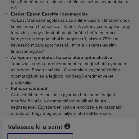
köszönhetően ez a tintakészlet éles és színes nyomatokat állít
elő.
Eredeti Epson EasyMail csomagolás
Az EasyMail csomagolásban az online vásárolt tintapatronok
kényelmesen házhoz szállíthatók. A vékony csomagolást úgy
terveztük, hogy a legtöbb postaládába beférjen, ami a
környezet szempontjából is nagyszerű, hiszen 75%-kal
kevesebb műanyagot használ, mint a kiskereskedelmi
tintacsomagolás*.
Az Epson nyomtatók használatára optimalizálva
Tapasztalja meg a problémamentes, megbízható nyomtatást
az eredeti Epson tintákkal. Garantáltan együttműködik a
nyomtatójával és a legjobb minőségű eredményeket
produkálja.
Felhasználóbarát
Az üzletekben és online is gyorsan beazonosíthatja a
megfelelő tintát, a csomagoláson található figura
segítségével. Egyszerűen csak ellenőrizze a felhasználói
útmutatót, hogy megtudja milyen fotót kell keresnie.
Válassza ki a színt