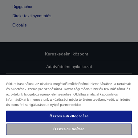
Digigraphie
Direkt textilnyomtatás
Globális
Kereskedelmi központ
Adatvédelmi nyilatkozat
EU Data Act Compliance
Sütiket használunk az oldalunk megfelelő működésének biztosításához, a tartalmak
és hirdetések személyre szabásához, közösségi média funkciók felkínálásához és
Kapcsolatfelvétel
az oldalunk látogatottságának elemzéséhez. Oldalhasználattal kapcsolatos
információkat is megosztunk a közösségi média területén tevékenykedő, a hirdetési
Sütikkel kapcsolatos információk
és elemzési szolgáltatásokat nyújtó partnereinkkel.
Összes süti elfogadása
Az Epson elkötelezettsége az akadálymentesség mellett
Összes elutasítása
Copyright © 2026 Seiko Epson