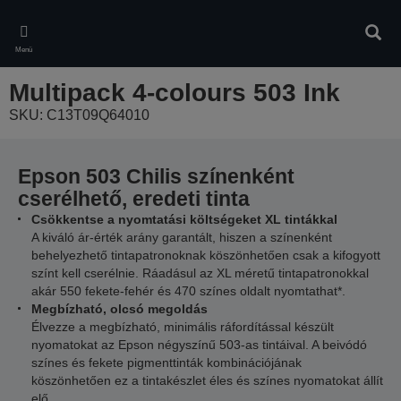
Skip
to
Kere
main
Menü
content
Multipack 4-colours 503 Ink
SKU: C13T09Q64010
Epson 503 Chilis színenként
cserélhető, eredeti tinta
Csökkentse a nyomtatási költségeket XL tintákkal
A kiváló ár-érték arány garantált, hiszen a színenként
behelyezhető tintapatronoknak köszönhetően csak a kifogyott
színt kell cserélnie. Ráadásul az XL méretű tintapatronokkal
akár 550 fekete-fehér és 470 színes oldalt nyomtathat*.
Megbízható, olcsó megoldás
Élvezze a megbízható, minimális ráfordítással készült
nyomatokat az Epson négyszínű 503-as tintáival. A beivódó
színes és fekete pigmenttinták kombinációjának
köszönhetően ez a tintakészlet éles és színes nyomatokat állít
elő.