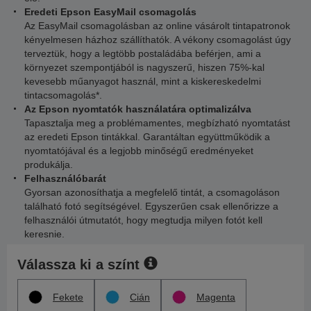
Eredeti Epson EasyMail csomagolás
Az EasyMail csomagolásban az online vásárolt tintapatronok
kényelmesen házhoz szállíthatók. A vékony csomagolást úgy
terveztük, hogy a legtöbb postaládába beférjen, ami a
környezet szempontjából is nagyszerű, hiszen 75%-kal
kevesebb műanyagot használ, mint a kiskereskedelmi
tintacsomagolás*.
Az Epson nyomtatók használatára optimalizálva
Tapasztalja meg a problémamentes, megbízható nyomtatást
az eredeti Epson tintákkal. Garantáltan együttműködik a
nyomtatójával és a legjobb minőségű eredményeket
produkálja.
Felhasználóbarát
Gyorsan azonosíthatja a megfelelő tintát, a csomagoláson
található fotó segítségével. Egyszerűen csak ellenőrizze a
felhasználói útmutatót, hogy megtudja milyen fotót kell
keresnie.
Válassza ki a színt
Fekete
Cián
Magenta