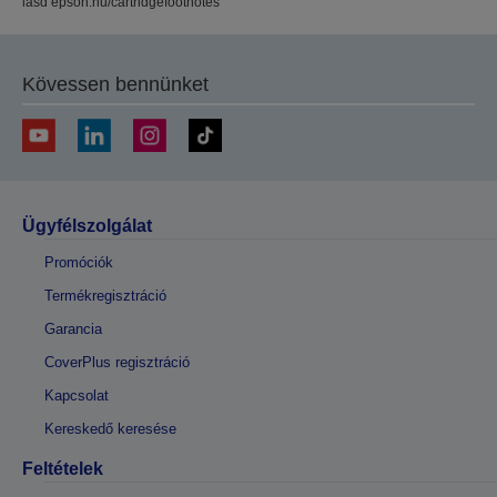
lásd epson.hu/cartridgefootnotes
Kövessen bennünket
Ügyfélszolgálat
Promóciók
Termékregisztráció
Garancia
CoverPlus regisztráció
Kapcsolat
Kereskedő keresése
Feltételek