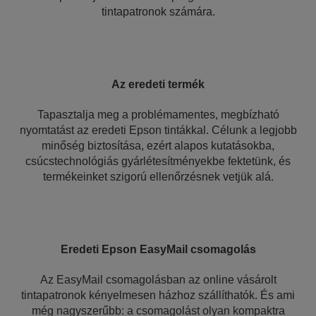
tintapatronok számára.
Az eredeti termék
Tapasztalja meg a problémamentes, megbízható
nyomtatást az eredeti Epson tintákkal. Célunk a legjobb
minőség biztosítása, ezért alapos kutatásokba,
csúcstechnológiás gyárlétesítményekbe fektetünk, és
termékeinket szigorú ellenőrzésnek vetjük alá.
Eredeti Epson EasyMail csomagolás
Az EasyMail csomagolásban az online vásárolt
tintapatronok kényelmesen házhoz szállíthatók. És ami
még nagyszerűbb: a csomagolást olyan kompaktra