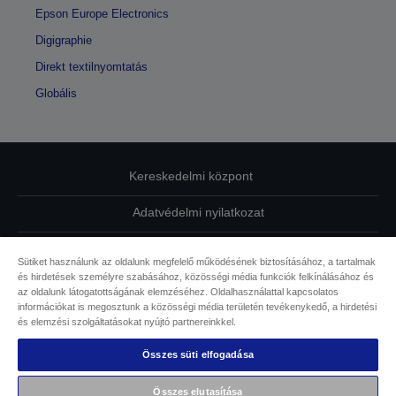
Epson Europe Electronics
Digigraphie
Direkt textilnyomtatás
Globális
Kereskedelmi központ
Adatvédelmi nyilatkozat
EU Data Act Compliance
Sütiket használunk az oldalunk megfelelő működésének biztosításához, a tartalmak
és hirdetések személyre szabásához, közösségi média funkciók felkínálásához és
Kapcsolatfelvétel
az oldalunk látogatottságának elemzéséhez. Oldalhasználattal kapcsolatos
információkat is megosztunk a közösségi média területén tevékenykedő, a hirdetési
Sütikkel kapcsolatos információk
és elemzési szolgáltatásokat nyújtó partnereinkkel.
Összes süti elfogadása
Az Epson elkötelezettsége az akadálymentesség mellett
Összes elutasítása