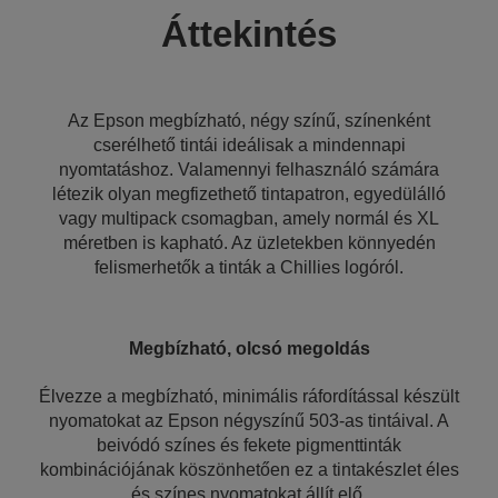
Áttekintés
Az Epson megbízható, négy színű, színenként
cserélhető tintái ideálisak a mindennapi
nyomtatáshoz. Valamennyi felhasználó számára
létezik olyan megfizethető tintapatron, egyedülálló
vagy multipack csomagban, amely normál és XL
méretben is kapható. Az üzletekben könnyedén
felismerhetők a tinták a Chillies logóról.
Megbízható, olcsó megoldás
Élvezze a megbízható, minimális ráfordítással készült
nyomatokat az Epson négyszínű 503-as tintáival. A
beivódó színes és fekete pigmenttinták
kombinációjának köszönhetően ez a tintakészlet éles
és színes nyomatokat állít elő.