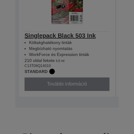
Singlepack Black 503 Ink
Sin
Költséghatékony tinták
Köl
Megbízható nyomtatás
Meg
WorkForce és Expression tinták
Wor
210 oldal fekete
165 ol
4,6 ml
C13T09Q14010
C13T0
STANDARD
STAN
További információ