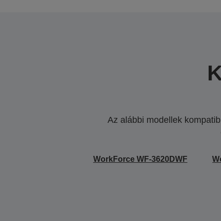
K
Az alábbi modellek kompatibi
WorkForce WF-3620DWF
W