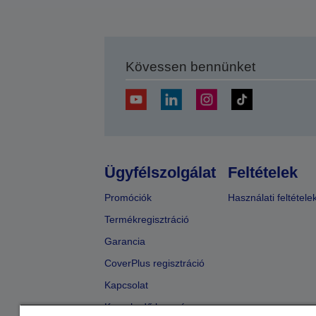
Kövessen bennünket
Ügyfélszolgálat
Feltételek
Promóciók
Használati feltétele
Termékregisztráció
Garancia
CoverPlus regisztráció
Kapcsolat
Kereskedő keresése