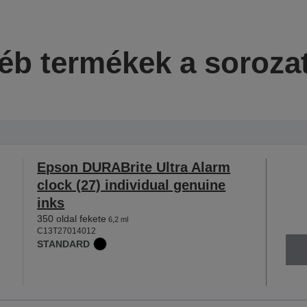
éb termékek a soroza
Epson DURABrite Ultra Alarm
clock (27) individual genuine
inks
350 oldal fekete
6,2 ml
C13T27014012
STANDARD