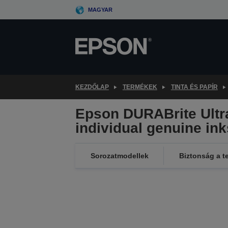
Skip
MAGYAR
to
main
content
KEZDŐLAP
TERMÉKEK
TINTA ÉS PAPÍR
Epson DURABrite Ultra
individual genuine ink
Sorozatmodellek
Biztonság a t