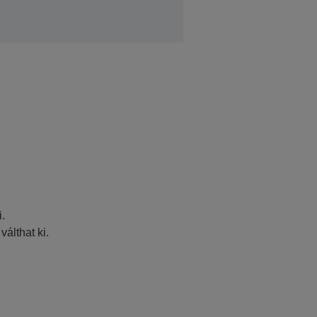
i.
válthat ki.