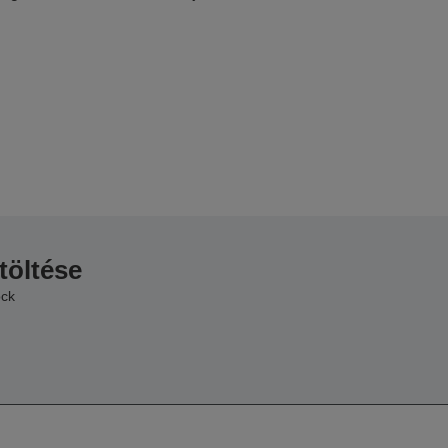
töltése
ock