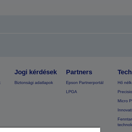
Jogi kérdések
Partners
Tech
k
Biztonsági adatlapok
Epson Partnerportál
Hő nélk
LPGA
Precisi
Micro P
Innovat
Fenntar
technol