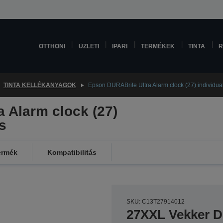
OTTHONI
ÜZLETI
IPARI
TERMÉKEK
TINTA
R
TINTA KELLÉKANYAGOK
Epson DURABrite Ultra Alarm clock (27) individua
 Alarm clock (27)
s
ermék
Kompatibilitás
SKU: C13T27914012
27XXL Vekker D