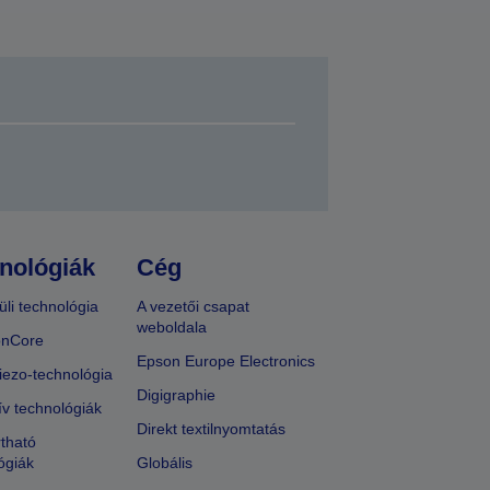
nológiák
Cég
üli technológia
A vezetői csapat
weboldala
onCore
Epson Europe Electronics
iezo-technológia
Digigraphie
ív technológiák
Direkt textilnyomtatás
tható
ógiák
Globális