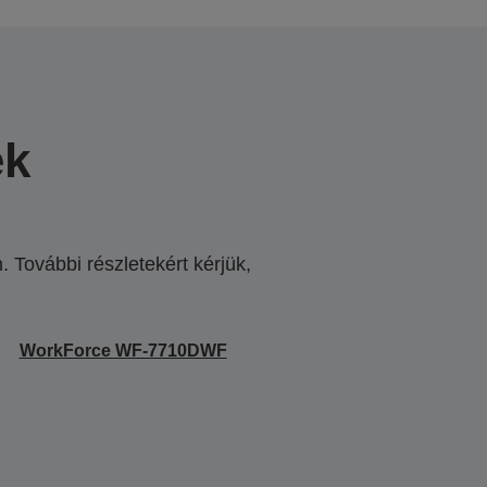
ek
 További részletekért kérjük,
.
WorkForce WF-7710DWF