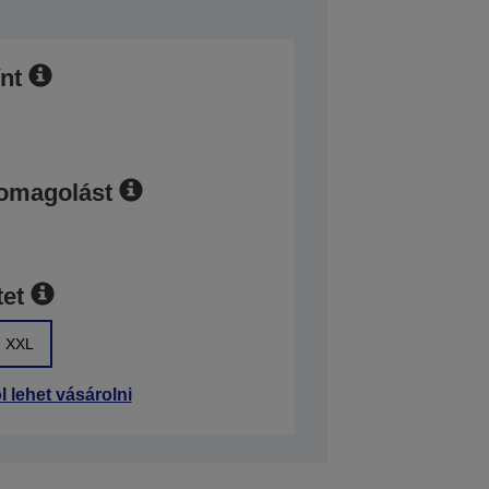
ínt
somagolást
et
XXL
l lehet vásárolni