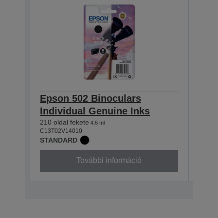
Epson 502 Binoculars
Eps
Individual Genuine Inks
Indi
210 oldal fekete
165 ol
4,6 ml
C13T02V14010
C13T0
STANDARD
STAN
További információ