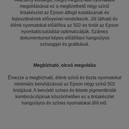
megoldásával ez a megfizethető négy színű
tintakészlet az Epson átfogó kutatásának és
fejlesztésének előnyeivel rendelkezik. Jól látható és
élénk nyomatokat előállítva az 502-es tintát az Epson
nyomtatócsaláddal optimalizálják. Számos
dokumentumot képes előállítani hangsúlyos
szöveggel és grafikával.
Megbízható, olcsó megoldás
Élvezze a megbízható, élénk színű és tiszta nyomatokat
minimális beruházással az Epson négy színű 502
tintájával. A beivódó színes és fekete pigmenttinták
kombinációjának köszönhetően ez a tintakészlet
hangsúlyos és színes nyomatokat állít elő.