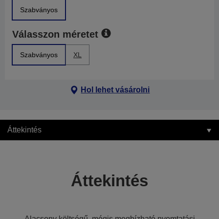
Szabványos
Válasszon méretet
Szabványos
XL
Hol lehet vásárolni
Áttekintés
Áttekintés
Alacsony költségű, mégis megbízható nyomtatási