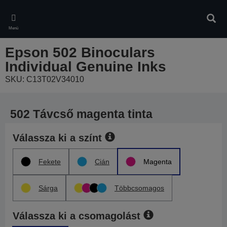
Skip
to
Kere
main
Menü
content
Epson 502 Binoculars
Individual Genuine Inks
SKU: C13T02V34010
502 Távcső magenta tinta
Válassza ki a színt
Fekete
Cián
Magenta
Sárga
Többcsomagos
Válassza ki a csomagolást