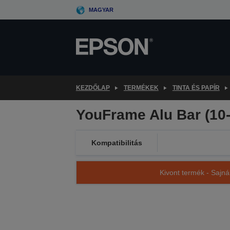
Skip
MAGYAR
to
main
content
KEZDŐLAP
TERMÉKEK
TINTA ÉS PAPÍR
YouFrame Alu Bar (10
Kompatibilitás
Kivont termék - Sajná