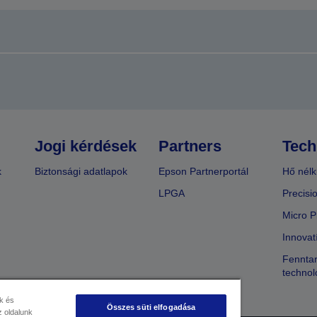
Jogi kérdések
Partners
Tech
k
Biztonsági adatlapok
Epson Partnerportál
Hő nélk
LPGA
Precisi
Micro P
Innovat
Fenntar
technol
k és
Összes süti elfogadása
 oldalunk