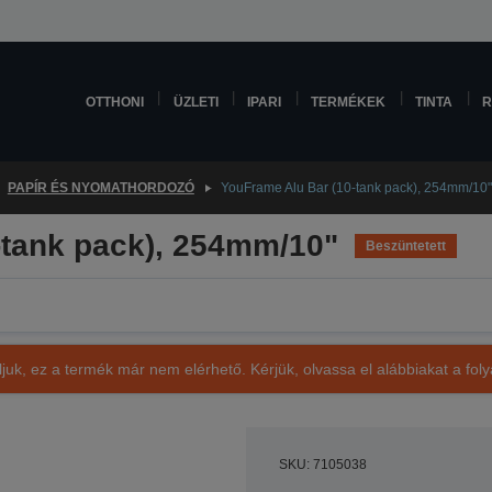
OTTHONI
ÜZLETI
IPARI
TERMÉKEK
TINTA
R
PAPÍR ÉS NYOMATHORDOZÓ
YouFrame Alu Bar (10-tank pack), 254mm/10"
-tank pack), 254mm/10"
Beszüntetett
ljuk, ez a termék már nem elérhető. Kérjük, olvassa el alábbiakat a fo
SKU: 7105038