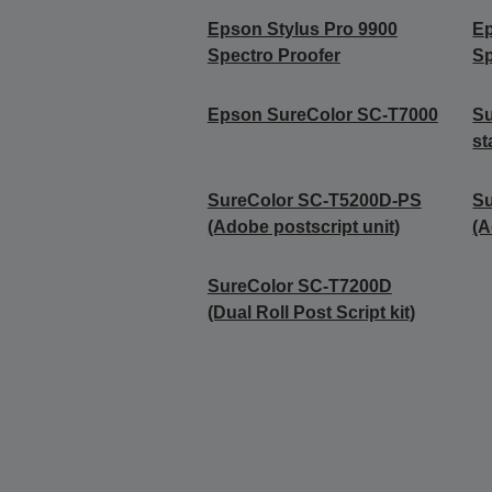
Epson Stylus Pro 9900
Ep
Spectro Proofer
Sp
Epson SureColor SC-T7000
Su
st
SureColor SC-T5200D-PS
Su
(Adobe postscript unit)
(A
SureColor SC-T7200D
(Dual Roll Post Script kit)