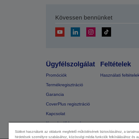
Kövessen bennünket
Ügyfélszolgálat
Feltételek
Promóciók
Használati feltétele
Termékregisztráció
Garancia
CoverPlus regisztráció
Kapcsolat
Kereskedő keresése
Sütiket használunk az oldalunk megfelelő működésének biztosításához, a tartalma
hirdetések személyre szabásához, közösségi média funkciók felkínálásához és az