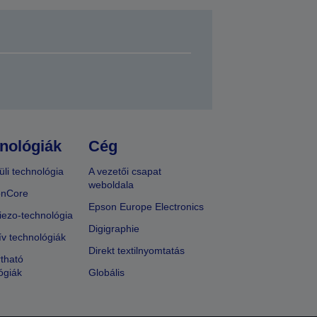
nológiák
Cég
üli technológia
A vezetői csapat
weboldala
onCore
Epson Europe Electronics
iezo-technológia
Digigraphie
ív technológiák
Direkt textilnyomtatás
tható
ógiák
Globális