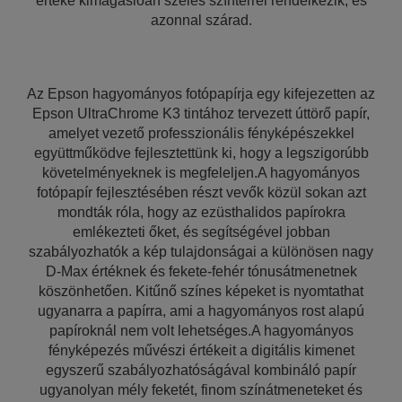
értéke kimagaslóan széles színtérrel rendelkezik, és
azonnal szárad.
Az Epson hagyományos fotópapírja egy kifejezetten az
Epson UltraChrome K3 tintához tervezett úttörő papír,
amelyet vezető professzionális fényképészekkel
együttműködve fejlesztettünk ki, hogy a legszigorúbb
követelményeknek is megfeleljen.A hagyományos
fotópapír fejlesztésében részt vevők közül sokan azt
mondták róla, hogy az ezüsthalidos papírokra
emlékezteti őket, és segítségével jobban
szabályozhatók a kép tulajdonságai a különösen nagy
D-Max értéknek és fekete-fehér tónusátmenetnek
köszönhetően. Kitűnő színes képeket is nyomtathat
ugyanarra a papírra, ami a hagyományos rost alapú
papíroknál nem volt lehetséges.A hagyományos
fényképezés művészi értékeit a digitális kimenet
egyszerű szabályozhatóságával kombináló papír
ugyanolyan mély feketét, finom színátmeneteket és