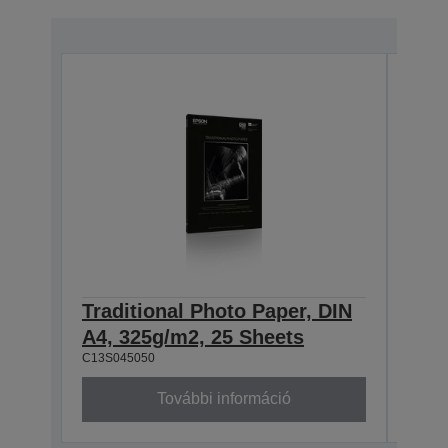
Traditional Photo Paper, DIN
Trad
A4, 325g/m2, 25 Sheets
A3+
C13S045050
C13S0
További információ