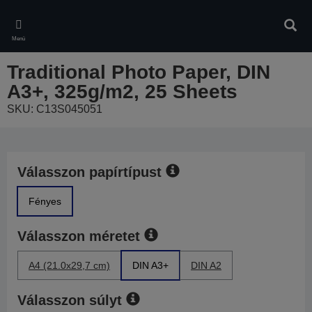
Skip
to
Kere
main
Menü
content
Traditional Photo Paper, DIN
A3+, 325g/m2, 25 Sheets
SKU: C13S045051
Válasszon papírtípust
Fényes
Válasszon méretet
A4 (21.0x29,7 cm)
DIN A3+
DIN A2
Válasszon súlyt