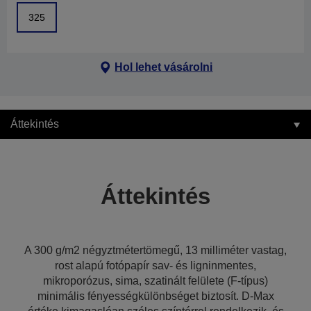
325
Hol lehet vásárolni
Áttekintés
Áttekintés
A 300 g/m2 négyztmétertömegű, 13 milliméter vastag,
rost alapú fotópapír sav- és ligninmentes,
mikroporózus, sima, szatinált felülete (F-típus)
minimális fényességkülönbséget biztosít. D-Max