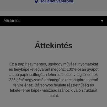
Hol lehet vásárolni
Áttekintés
Áttekintés
Ez a papír savmentes, úgyhogy művészi nyomatokat
és fényképeket egyaránt megőriz; 100%-osan gyapot
alapú papír csillogóan fehér felülettel, világító színek
225 g/m² négyzetmétertömegű tekercspapírra történő
felviteléhez. Bársonyos felülete részlethűség és
fekete-fehér képek visszaadásához kiváló struktúrát
mutat.