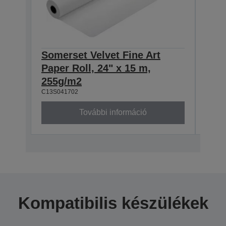
Somerset Velvet Fine Art
Some
Paper Roll, 24" x 15 m,
Pape
255g/m2
255
C13S041702
C13S0
További információ
Kompatibilis készülékek