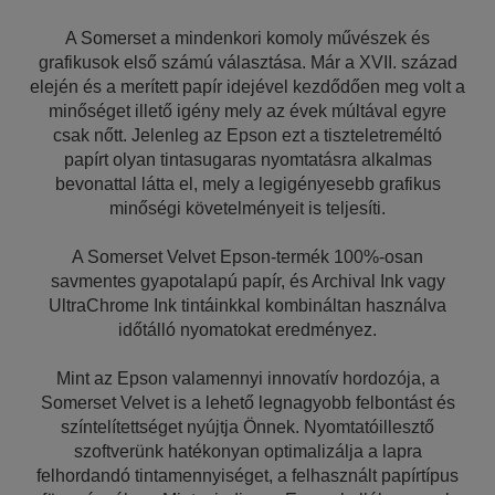
A Somerset a mindenkori komoly művészek és
grafikusok első számú választása. Már a XVII. század
elején és a merített papír idejével kezdődően meg volt a
minőséget illető igény mely az évek múltával egyre
csak nőtt. Jelenleg az Epson ezt a tiszteletreméltó
papírt olyan tintasugaras nyomtatásra alkalmas
bevonattal látta el, mely a legigényesebb grafikus
minőségi követelményeit is teljesíti.
A Somerset Velvet Epson-termék 100%-osan
savmentes gyapotalapú papír, és Archival Ink vagy
UltraChrome Ink tintáinkkal kombináltan használva
időtálló nyomatokat eredményez.
Mint az Epson valamennyi innovatív hordozója, a
Somerset Velvet is a lehető legnagyobb felbontást és
színtelítettséget nyújtja Önnek. Nyomtatóillesztő
szoftverünk hatékonyan optimalizálja a lapra
felhordandó tintamennyiséget, a felhasznált papírtípus