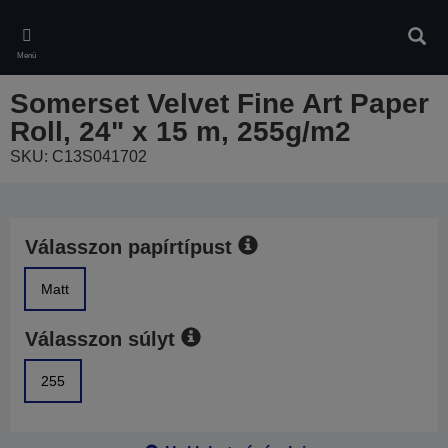
Skip
to
Kere
main
Menü
content
Somerset Velvet Fine Art Paper
Roll, 24" x 15 m, 255g/m2
SKU: C13S041702
Válasszon papírtípust
Matt
Válasszon súlyt
255