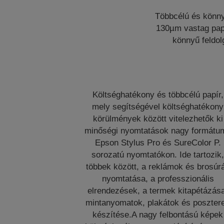
Többcélú és könnye
130µm vastag papí
könnyű feldolg
Költséghatékony és többcélú papír,
mely segítségével költséghatékony
körülmények között vitelezhetők ki
minőségi nyomtatások nagy formátu
Epson Stylus Pro és SureColor P.
sorozatú nyomtatókon. Ide tartozik
többek között, a reklámok és brosúr
nyomtatása, a professzionális
elrendezések, a termek kitapétázás
mintanyomatok, plakátok és poszter
készítése.A nagy felbontású képek