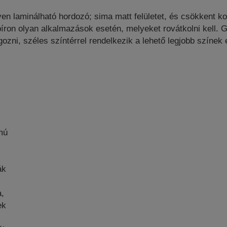
n laminálható hordozó; sima matt felületet, és csökkent ko
ron olyan alkalmazások esetén, melyeket rovátkolni kell. 
ozni, széles színtérrel rendelkezik a lehető legjobb színek 
mú
,
ák
a,
ek