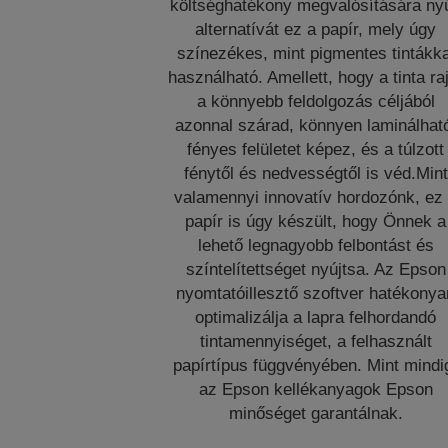
költséghatékony megvalósítására nyú
alternatívát ez a papír, mely úgy
színezékes, mint pigmentes tintákka
használható. Amellett, hogy a tinta ra
a könnyebb feldolgozás céljából
azonnal szárad, könnyen laminálhat
fényes felületet képez, és a túlzott
fénytől és nedvességtől is véd.Mint
valamennyi innovatív hordozónk, ez
papír is úgy készült, hogy Önnek a
lehető legnagyobb felbontást és
színtelítettséget nyújtsa. Az Epson
nyomtatóillesztő szoftver hatékonya
optimalizálja a lapra felhordandó
tintamennyiséget, a felhasznált
papírtípus függvényében. Mint mindi
az Epson kellékanyagok Epson
minőséget garantálnak.