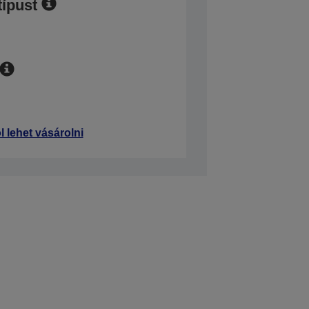
típust
l lehet vásárolni