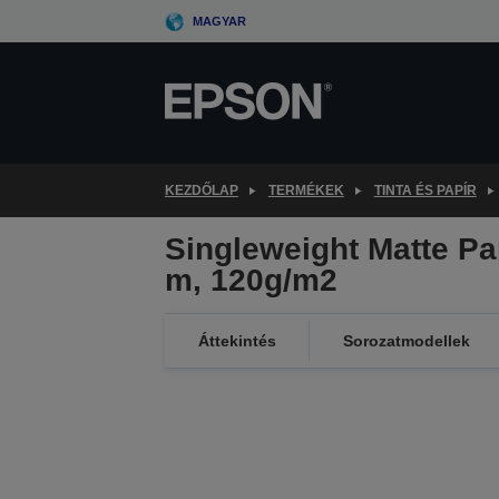
Skip
MAGYAR
to
main
content
KEZDŐLAP
TERMÉKEK
TINTA ÉS PAPÍR
Singleweight Matte Pap
m, 120g/m2
Áttekintés
Sorozatmodellek