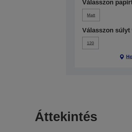
Válasszon papír
Matt
Válasszon súlyt
120
Ho
Áttekintés