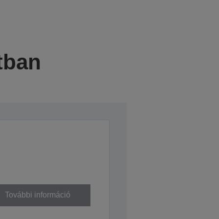
tban
További információ