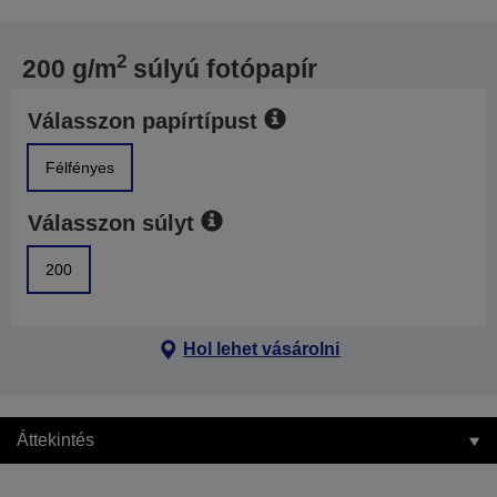
2
200 g/m
súlyú fotópapír
Válasszon papírtípust
Félfényes
Válasszon súlyt
200
Hol lehet vásárolni
Áttekintés