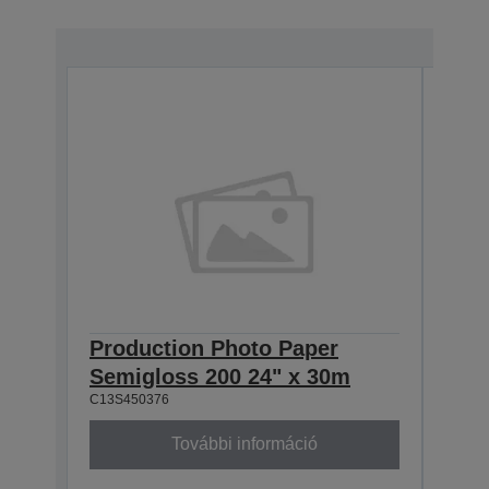
Production Photo Paper
Pro
Semigloss 200 24" x 30m
Sem
C13S450376
C13S4
További információ