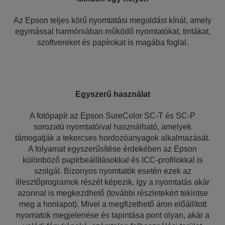
Az Epson teljes körű nyomtatási megoldást kínál, amely
egymással harmóniában működő nyomtatókat, tintákat,
szoftvereket és papírokat is magába foglal.
Egyszerű használat
A fotópapír az Epson SureColor SC-T és SC-P
sorozatú nyomtatóival használható, amelyek
támogatják a tekercses hordozóanyagok alkalmazását.
A folyamat egyszerűsítése érdekében az Epson
különböző papírbeállításokkal és ICC-profilokkal is
szolgál. Bizonyos nyomtatók esetén ezek az
illesztőprogramok részét képezik, így a nyomtatás akár
azonnal is megkezdhető (további részletekért tekintse
meg a honlapot). Mivel a megfizethető áron előállított
nyomatok megjelenése és tapintása pont olyan, akár a