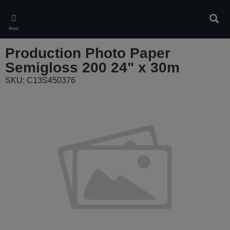
Skip
to
Kere
main
Menü
content
Production Photo Paper
Semigloss 200 24" x 30m
SKU: C13S450376