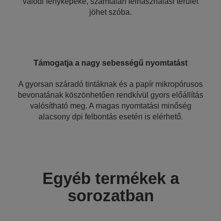
valódi fényképeké, számtalan felhasználási terület
jöhet szóba.
Támogatja a nagy sebességű nyomtatást
A gyorsan száradó tintáknak és a papír mikropórusos
bevonatának köszönhetően rendkívül gyors előállítás
valósítható meg. A magas nyomtatási minőség
alacsony dpi felbontás esetén is elérhető.
Egyéb termékek a
sorozatban