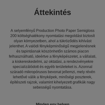
Áttekintés
A selyemfényű Production Photo Paper Semigloss
200 költséghatékony nyomtatási megoldást biztosít
olyan környezetben, ahol a tükröződés kihívást
jelenthet. A valódi fényképminőségű megjelenésnek
és tapintásnak köszönhetőn számos piacon
felhasználható, ideértve a fényképészetet, a vállalati,
a kiskereskedelmi, az oktatási, a rendezvényekre
specializálódott és egyéb területeket is. Azonnal
száradó mikropórusos bevonat jellemzi, mely révén
lehetővé válik a fényképek, minőségi poszterek,
építészeti rajzok, valamint kihelyezett grafikák nagy
sebességű nyomtatása.
Minden egy helyen