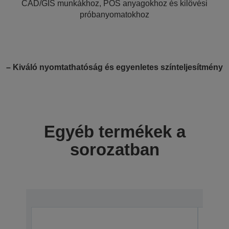
CAD/GIS munkákhoz, POS anyagokhoz és kilövési
próbanyomatokhoz
– Kiváló nyomtathatóság és egyenletes színteljesítmény
Egyéb termékek a
sorozatban