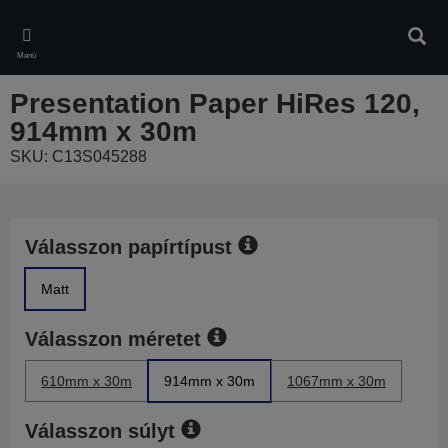
Skip
to
Kere
main
Menü
content
Presentation Paper HiRes 120,
914mm x 30m
SKU: C13S045288
Válasszon papírtípust
Matt
Válasszon méretet
610mm x 30m
914mm x 30m
1067mm x 30m
Válasszon súlyt