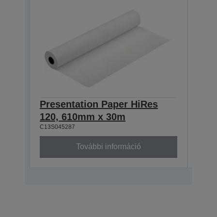
Presentation Paper HiRes
Pre
120, 610mm x 30m
120
C13S045287
C13S0
További információ