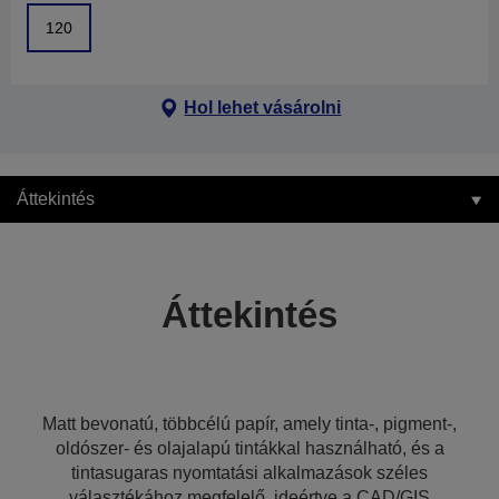
120
Hol lehet vásárolni
Áttekintés
Áttekintés
Matt bevonatú, többcélú papír, amely tinta-, pigment-,
oldószer- és olajalapú tintákkal használható, és a
tintasugaras nyomtatási alkalmazások széles
választékához megfelelő, ideértve a CAD/GIS