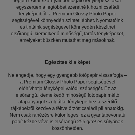
lépjen? Akár szárnyait bontogató fényképész, akár
egyszerűen a legtöbbet szeretné kihozni családi
fényképeiből, a Premium Glossy Photo Paper
segítségével könnyedén szintet léphet. Nyomtatóink
és tintáink segítségével könnyedén készíthet
elsőrangú, kiemelkedő minőségű, tartós fényképeket,
amelyeket büszkén mutathat meg másoknak.
Egészítse ki a képet
Ne engedje, hogy egy gyengébb fotópapír visszafogja –
a Premium Glossy Photo Paper segítségével
előhívhatja fényképei valódi szépségét. Ez az
elsőrangú, kiemelkedő minőségű fotópapír méltó
alapanyagot szolgáltat fényképeihez a szédítő
tájképektől kezdve a féltve őrzött családi pillanatokig.
Nem csak ránézésre különleges: ez a gyantabevonatú
papír kézbe véve is elsőrangú 255 g/m²-es súlyának
köszönhetően.