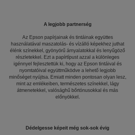
A legjobb partnerség
Az Epson papírjainak és tintáinak együttes
használatával maszatolás- és vízálló képekhez juthat
élénk színekkel, gyönyörű árnyalatokkal és lenyűgöző
részletekkel. Ezt a papírtípust azzal a különleges
igénnyel fejlesztettük ki, hogy az Epson tintáival és
nyomtatóival együttműködve a lehető legjobb
minőséget nyújtsa. Emiatt minden pontosan olyan lesz,
mint az emlékeiben, természetes színekkel, lágy
átmenetekkel, valósághű bőrtónusokkal és más
előnyökkel.
Dédelgesse képeit még sok-sok évig