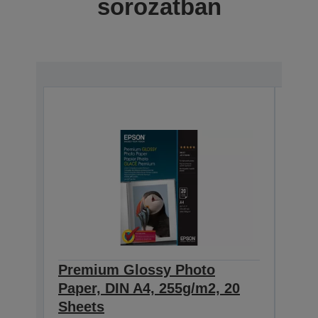
sorozatban
Premium Glossy Photo
Pre
Paper, DIN A4, 255g/m2, 20
Pape
Sheets
She