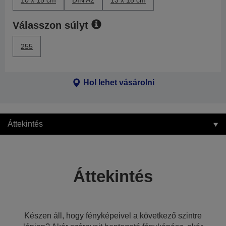
10 x 15 cm
DIN A2
13 x 18 cm
Válasszon súlyt
255
Hol lehet vásárolni
Áttekintés
Áttekintés
Készen áll, hogy fényképeivel a következő szintre