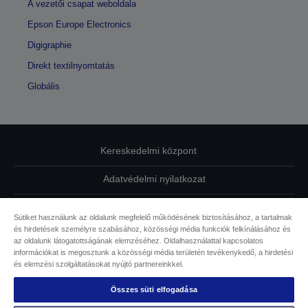
A vezetői csapat weboldala
Epson Europe Electronics
Digigraphie
Direkt textilnyomtatás
Globális
Kereskedelmi központ
Adatvédelmi nyilatkozat
EU Data Act Compliance
Sütiket használunk az oldalunk megfelelő működésének biztosításához, a tartalmak
és hirdetések személyre szabásához, közösségi média funkciók felkínálásához és
Kapcsolatfelvétel
az oldalunk látogatottságának elemzéséhez. Oldalhasználattal kapcsolatos
információkat is megosztunk a közösségi média területén tevékenykedő, a hirdetési
Sütikkel kapcsolatos információk
és elemzési szolgáltatásokat nyújtó partnereinkkel.
Összes süti elfogadása
Az Epson elkötelezettsége az akadálymentesség mellett