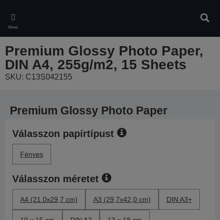
Skip
to
Kere
main
Menü
content
Premium Glossy Photo Paper,
DIN A4, 255g/m2, 15 Sheets
SKU: C13S042155
Premium Glossy Photo Paper
Válasszon papírtípust
Fényes
Válasszon méretet
A4 (21.0x29,7 cm)
A3 (29,7x42,0 cm)
DIN A3+