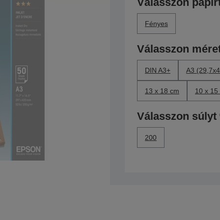
Válasszon papír
Fényes
Válasszon méret
DIN A3+
A3 (29,7x4
13 x 18 cm
10 x 15
Válasszon súlyt
200