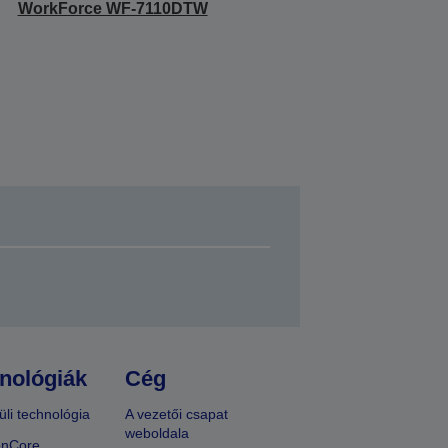
WorkForce WF-7110DTW
nológiák
Cég
üli technológia
A vezetői csapat
weboldala
onCore