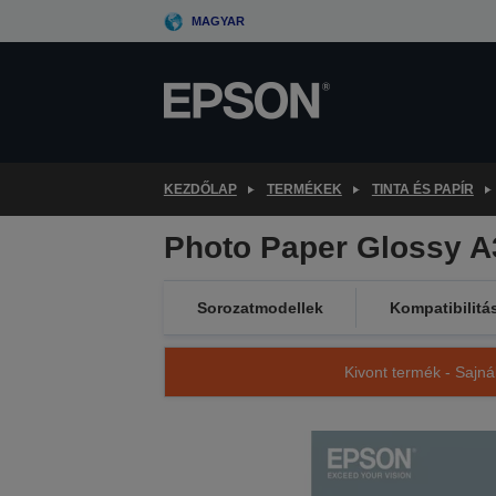
Skip
MAGYAR
to
main
content
KEZDŐLAP
TERMÉKEK
TINTA ÉS PAPÍR
Photo Paper Glossy A
Sorozatmodellek
Kompatibilitá
Kivont termék - Sajná