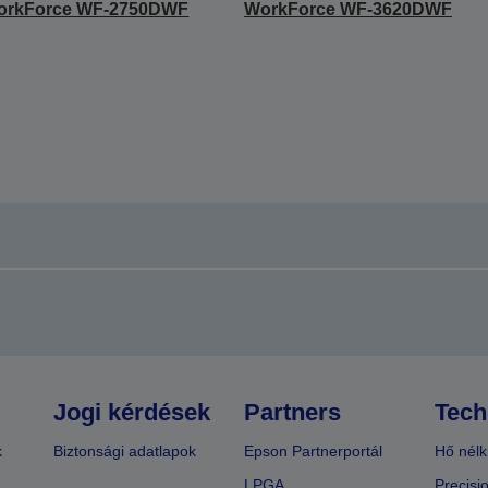
orkForce WF-2750DWF
WorkForce WF-3620DWF
Jogi kérdések
Partners
Tech
k
Biztonsági adatlapok
Epson Partnerportál
Hő nélk
LPGA
Precisi