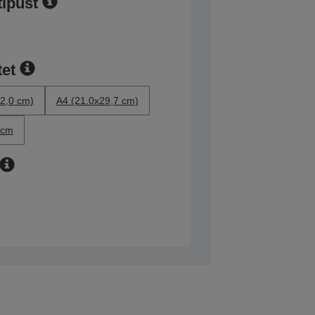
típust
et
2,0 cm)
A4 (21.0x29,7 cm)
 cm