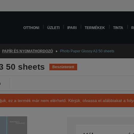
OTTHONI
ÜZLETI
IPARI
TERMÉKEK
TINTA
R
PAPÍR ÉS NYOMATHORDOZÓ
Photo Paper Glossy A3 50 sheets
3 50 sheets
Beszüntetett
s
ljuk, ez a termék már nem elérhető. Kérjük, olvassa el alábbiakat a fo
SKU: C13S042537