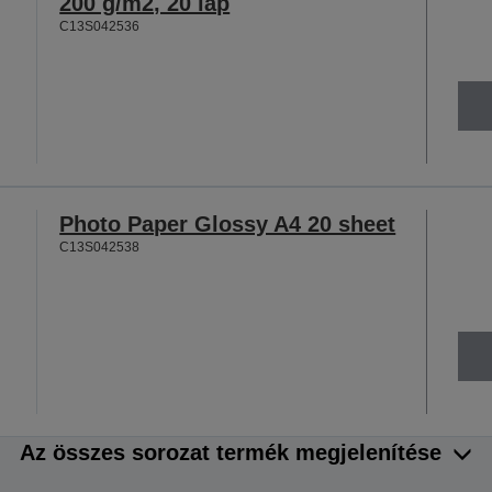
200 g/m2, 20 lap
C13S042536
Photo Paper Glossy A4 20 sheet
C13S042538
Az összes sorozat termék megjelenítése