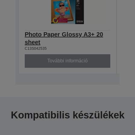
Photo Paper Glossy A3+ 20
Eps
sheet
Pape
C13S042535
C13S0
További információ
Kompatibilis készülékek