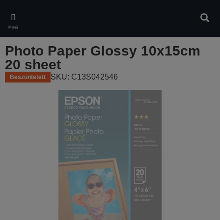
Skip
to
Kere
main
Menü
content
Photo Paper Glossy 10x15cm
20 sheet
SKU: C13S042546
Beszüntetett