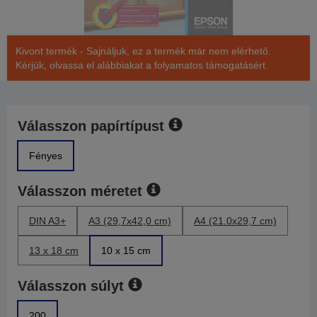
Kivont termék - Sajnáljuk, ez a termék már nem elérhető.
Kérjük, olvassa el alábbiakat a folyamatos támogatásért.
Válasszon papírtípust
Fényes
Válasszon méretet
DIN A3+
A3 (29,7x42,0 cm)
A4 (21.0x29,7 cm)
13 x 18 cm
10 x 15 cm
Válasszon súlyt
200