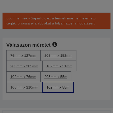
Kivont termék - Sajnáljuk, ez a termék már nem elérhető.
Kérjük, olvassa el alábbiakat a folyamatos támogatásért.
Válasszon méretet
76mm x 127mm
203mm x 152mm
203mm x 305mm
102mm x 51mm
102mm x 76mm
203mm x 55m
105mm x 210mm
102mm x 55m