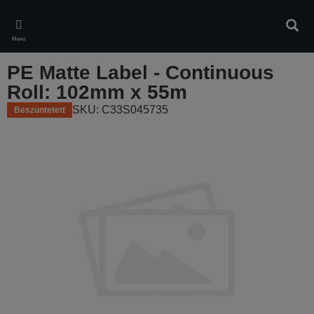
Skip
to
Kere
main
Menü
content
PE Matte Label - Continuous
Roll: 102mm x 55m
SKU: C33S045735
Beszüntetett