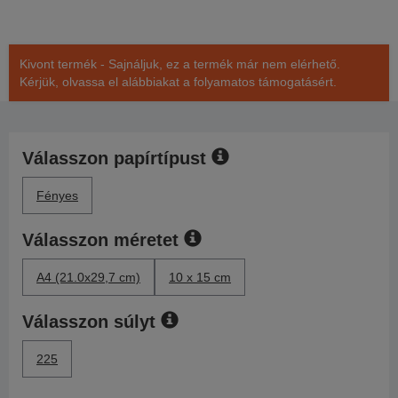
Kivont termék - Sajnáljuk, ez a termék már nem elérhető.
Kérjük, olvassa el alábbiakat a folyamatos támogatásért.
Válasszon papírtípust
Fényes
Válasszon méretet
A4 (21.0x29,7 cm)
10 x 15 cm
Válasszon súlyt
225