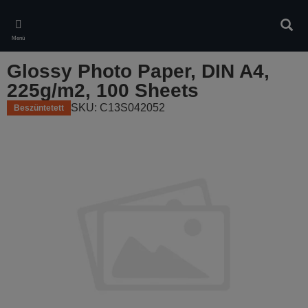
Skip
to
Kere
main
Menü
content
Glossy Photo Paper, DIN A4,
225g/m2, 100 Sheets
SKU: C13S042052
Beszüntetett