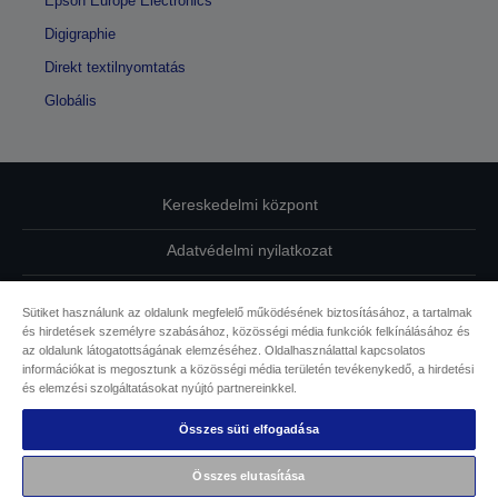
Epson Europe Electronics
Digigraphie
Direkt textilnyomtatás
Globális
Kereskedelmi központ
Adatvédelmi nyilatkozat
EU Data Act Compliance
Sütiket használunk az oldalunk megfelelő működésének biztosításához, a tartalmak
és hirdetések személyre szabásához, közösségi média funkciók felkínálásához és
Kapcsolatfelvétel
az oldalunk látogatottságának elemzéséhez. Oldalhasználattal kapcsolatos
információkat is megosztunk a közösségi média területén tevékenykedő, a hirdetési
Sütikkel kapcsolatos információk
és elemzési szolgáltatásokat nyújtó partnereinkkel.
Összes süti elfogadása
Az Epson elkötelezettsége az akadálymentesség mellett
Összes elutasítása
Copyright © 2026 Seiko Epson