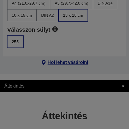
A4 (21.0x29,7 cm)
A3 (29,7x42,0 cm)
DIN A3+
10 x 15 cm
DIN A2
13 x 18 cm
Válasszon súlyt
255
Hol lehet vásárolni
Áttekintés
Áttekintés