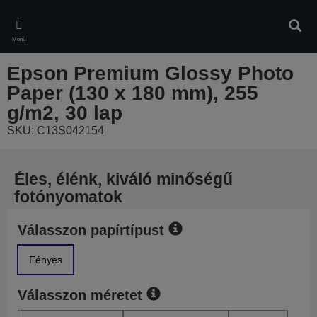
Skip
to
Kere
main
Menü
content
Epson Premium Glossy Photo
Paper (130 x 180 mm), 255
g/m2, 30 lap
SKU: C13S042154
Éles, élénk, kiváló minőségű
fotónyomatok
Válasszon papírtípust
Fényes
Válasszon méretet