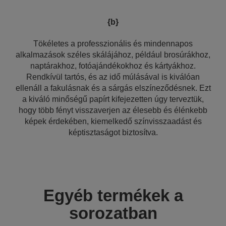
{b}
Tökéletes a professzionális és mindennapos
alkalmazások széles skálájához, például brosúrákhoz,
naptárakhoz, fotóajándékokhoz és kártyákhoz.
Rendkívül tartós, és az idő múlásával is kiválóan
ellenáll a fakulásnak és a sárgás elszíneződésnek. Ezt
a kiváló minőségű papírt kifejezetten úgy terveztük,
hogy több fényt visszaverjen az élesebb és élénkebb
képek érdekében, kiemelkedő színvisszaadást és
képtisztaságot biztosítva.
Egyéb termékek a
sorozatban