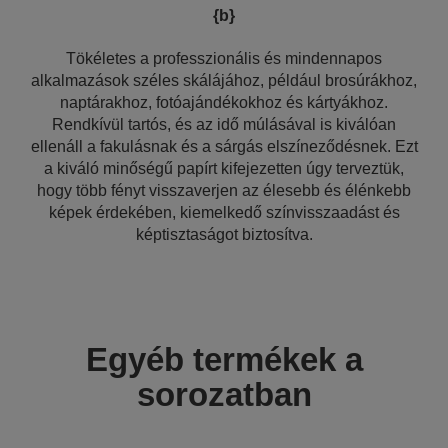
{b}
Tökéletes a professzionális és mindennapos
alkalmazások széles skálájához, például brosúrákhoz,
naptárakhoz, fotóajándékokhoz és kártyákhoz.
Rendkívül tartós, és az idő múlásával is kiválóan
ellenáll a fakulásnak és a sárgás elszíneződésnek. Ezt
a kiváló minőségű papírt kifejezetten úgy terveztük,
hogy több fényt visszaverjen az élesebb és élénkebb
képek érdekében, kiemelkedő színvisszaadást és
képtisztaságot biztosítva.
Egyéb termékek a
sorozatban