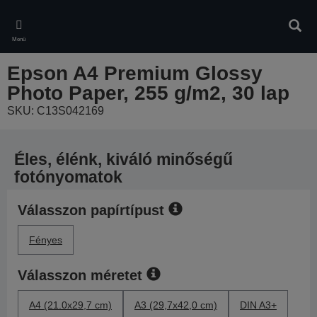
Skip
to
Kere
main
Menü
content
Epson A4 Premium Glossy
Photo Paper, 255 g/m2, 30 lap
SKU: C13S042169
Éles, élénk, kiváló minőségű
fotónyomatok
Válasszon papírtípust
Fényes
Válasszon méretet
A4 (21.0x29,7 cm)
A3 (29,7x42,0 cm)
DIN A3+