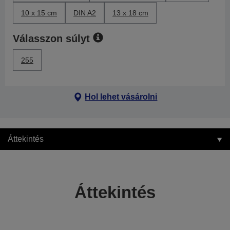
10 x 15 cm
DIN A2
13 x 18 cm
Válasszon súlyt
255
Hol lehet vásárolni
Áttekintés
Áttekintés