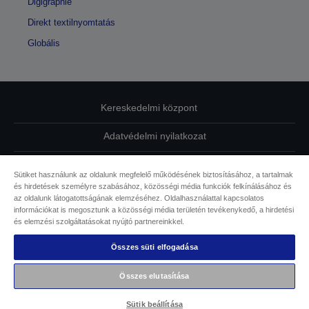
Digigraphie
Direkt textilnyomtatás
Globális
Kereskedelmi központ
Adatvédelmi nyilatkozat
EU Data Act Compliance
Sütiket használunk az oldalunk megfelelő működésének biztosításához, a tartalmak
és hirdetések személyre szabásához, közösségi média funkciók felkínálásához és
Kapcsolatfelvétel
az oldalunk látogatottságának elemzéséhez. Oldalhasználattal kapcsolatos
információkat is megosztunk a közösségi média területén tevékenykedő, a hirdetési
Sütikkel kapcsolatos információk
és elemzési szolgáltatásokat nyújtó partnereinkkel.
Összes süti elfogadása
Az Epson elkötelezettsége az akadálymentesség mellett
Összes elutasítása
Copyright © 2026 Seiko Epson
Sütik beállítása