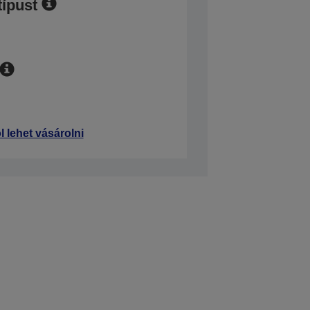
típust
l lehet vásárolni