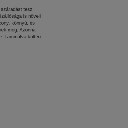
 száradást tesz
ízállósága is növeli
ékony, könnyű, és
nnek meg. Azonnal
e. Laminálva kültéri