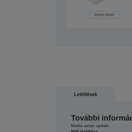
Gyors nézet
Letöltések
További informác
Media range update
PDF letöltése