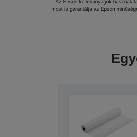
Az Epson kellékanyagok használat
most is garantálja az Epson minősége
Egy