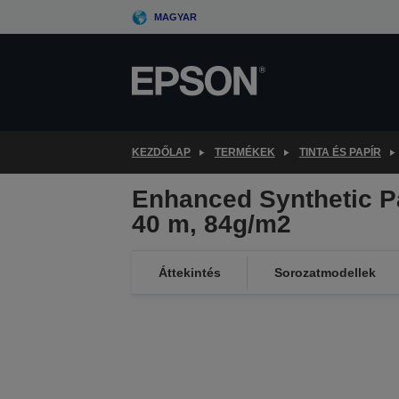
Skip
MAGYAR
to
main
content
KEZDŐLAP
TERMÉKEK
TINTA ÉS PAPÍR
Enhanced Synthetic Pa
40 m, 84g/m2
Áttekintés
Sorozatmodellek