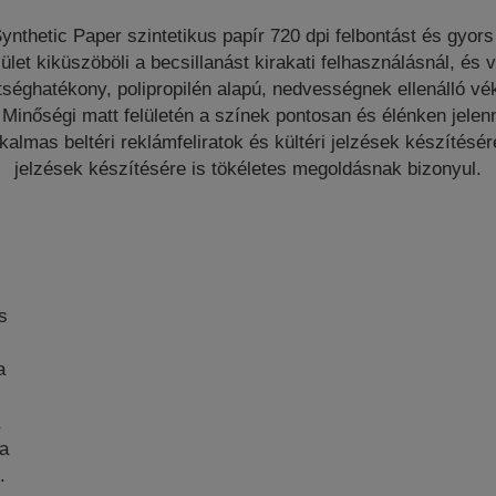
nthetic Paper szintetikus papír 720 dpi felbontást és gyors
lület kiküszöböli a becsillanást kirakati felhasználásnál, és v
tséghatékony, polipropilén alapú, nedvességnek ellenálló v
Minőségi matt felületén a színek pontosan és élénken jele
kalmas beltéri reklámfeliratok és kültéri jelzések készítésér
jelzések készítésére is tökéletes megoldásnak bizonyul.
s
b
a
 a
.