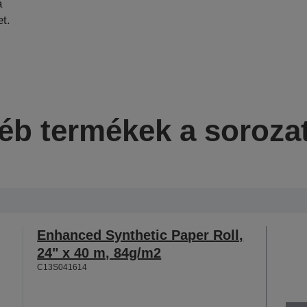
a
t.
éb termékek a soroza
Enhanced Synthetic Paper Roll,
24" x 40 m, 84g/m2
C13S041614