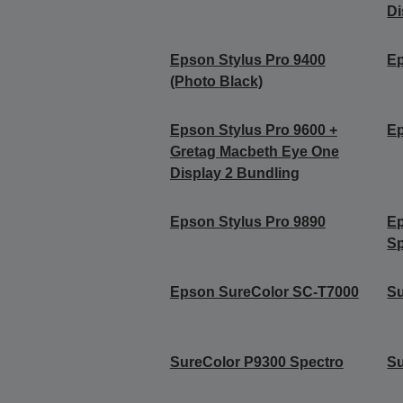
Di
Epson Stylus Pro 9400
Ep
(Photo Black)
Epson Stylus Pro 9600 +
Ep
Gretag Macbeth Eye One
Display 2 Bundling
Epson Stylus Pro 9890
Ep
Sp
Epson SureColor SC-T7000
Su
SureColor P9300 Spectro
Su