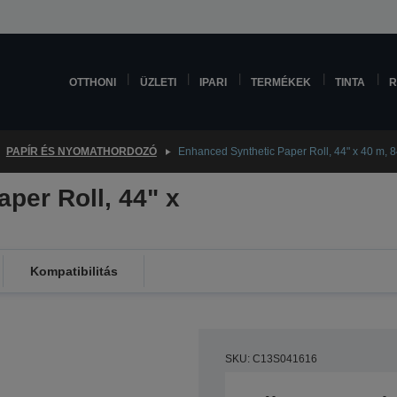
OTTHONI
ÜZLETI
IPARI
TERMÉKEK
TINTA
R
PAPÍR ÉS NYOMATHORDOZÓ
Enhanced Synthetic Paper Roll, 44" x 40 m, 
per Roll, 44" x
Kompatibilitás
SKU: C13S041616