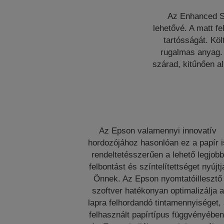
Az Enhanced Sy
lehetővé. A matt fe
tartósságát. Köl
rugalmas anyag. 
szárad, kitűnően al
Az Epson valamennyi innovatív
hordozójához hasonlóan ez a papír i
rendeltetésszerűen a lehető legjob
felbontást és színtelítettséget nyújtj
Önnek. Az Epson nyomtatóillesztő
szoftver hatékonyan optimalizálja a
lapra felhordandó tintamennyiséget,
felhasznált papírtípus függvényében