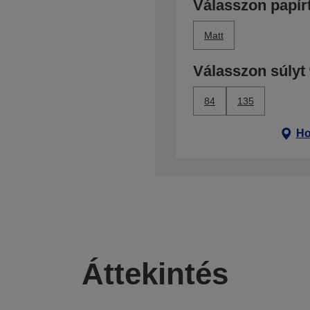
Válasszon papír
Matt
Válasszon súlyt
84
135
Ho
Áttekintés