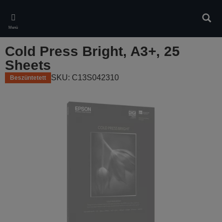
Skip
to
Kere
main
Menü
content
Cold Press Bright, A3+, 25
Sheets
SKU: C13S042310
Beszüntetett