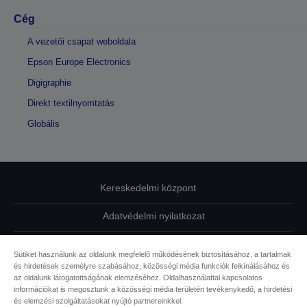
Cég
A vezetői csapat weboldala
Epson Europe Electronics
Digigraphie
Direkt textilnyomtatás
Globális
Kereskedelmi központ
Adatvédelmi nyilatkozat
EU Data Act Compliance
Sütiket használunk az oldalunk megfelelő működésének biztosításához, a tartalmak
és hirdetések személyre szabásához, közösségi média funkciók felkínálásához és
Kapcsolatfelvétel
az oldalunk látogatottságának elemzéséhez. Oldalhasználattal kapcsolatos
információkat is megosztunk a közösségi média területén tevékenykedő, a hirdetési
Sütikkel kapcsolatos információk
és elemzési szolgáltatásokat nyújtó partnereinkkel.