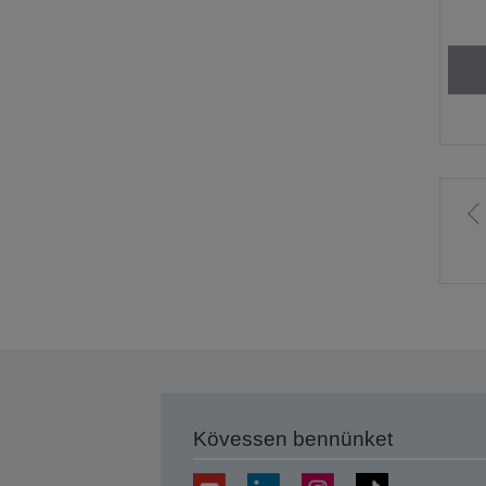
E
o
Kövessen bennünket