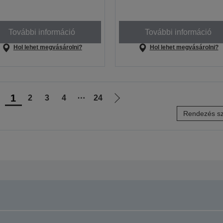
További információ
További információ
Hol lehet megvásárolni?
Hol lehet megvásárolni?
1
2
3
4
⋯
24
lőző
Következő
Rendezés sz
ldalra
oldalra