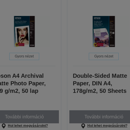
Gyors nézet
Gyors nézet
son A4 Archival
Double-Sided Matte
tte Photo Paper,
Paper, DIN A4,
9 g/m2, 50 lap
178g/m2, 50 Sheets
További információ
További információ
Hol lehet megvásárolni?
Hol lehet megvásárolni?