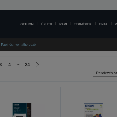
OTTHONI
ÜZLETI
IPARI
TERMÉKEK
TINTA
R
Papír és nyomathordozó
3
4
⋯
24
Következő
Rendezés sz
oldalra