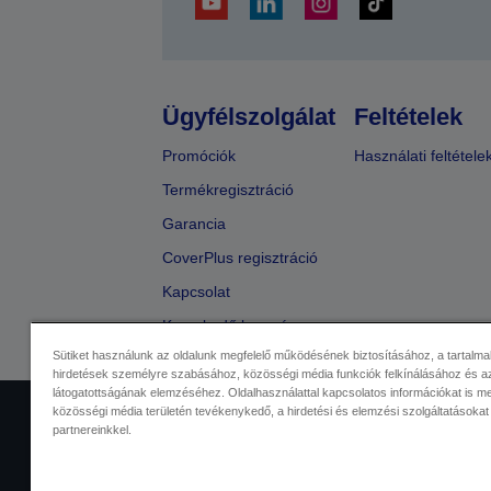
Ügyfélszolgálat
Feltételek
Promóciók
Használati feltétele
Termékregisztráció
Garancia
CoverPlus regisztráció
Kapcsolat
Kereskedő keresése
Sütiket használunk az oldalunk megfelelő működésének biztosításához, a tartalma
hirdetések személyre szabásához, közösségi média funkciók felkínálásához és az
látogatottságának elemzéséhez. Oldalhasználattal kapcsolatos információkat is 
közösségi média területén tevékenykedő, a hirdetési és elemzési szolgáltatásokat
Kereskedelmi központ
Adatvéde
partnereinkkel.