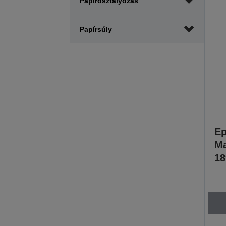
Papírosztályozás
Papírsúly
Ep
Ma
18