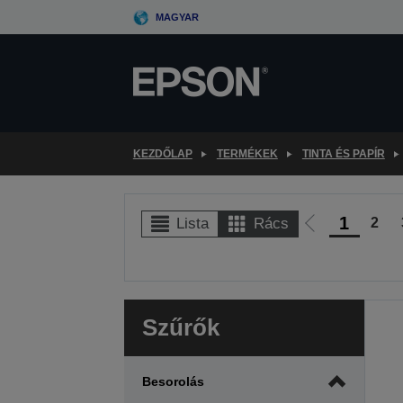
Skip
MAGYAR
to
main
content
KEZDŐLAP
TERMÉKEK
TINTA ÉS PAPÍR
1
2
Lista
Rács
Előző
oldalra
Szűrők
Besorolás