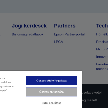
Jogi kérdések
Partners
Tech
k
Biztonsági adatlapok
Epson Partnerportál
Hő nélk
LPGA
Precisi
Micro P
Innovat
Fenntar
technol
k és
Összes süti elfogadása
 oldalunk
megosztunk a
 nyújtó
Összes elutasítása
lmi nyilatkozat
EU Data Act Compliance
Kapcsolatfelvétel
Az Epson elkötelezettsége az akadálymentesség mellett
Sütik beállítása