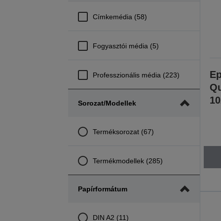
Címkemédia (58)
Fogyasztói média (5)
Ep
Professzionális média (223)
Qu
10
Sorozat/modellek
Terméksorozat (67)
Termékmodellek (285)
Papírformátum
DIN A2 (11)