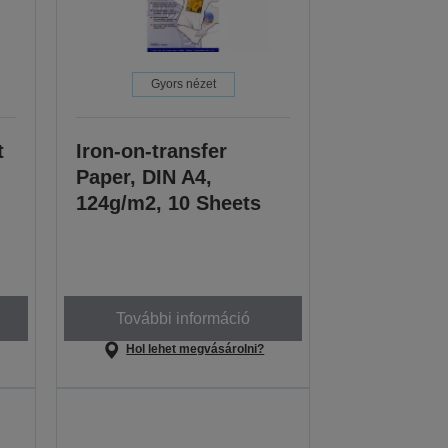
Gyors nézet
t
Iron-on-transfer
Paper, DIN A4,
124g/m2, 10 Sheets
További információ
Hol lehet megvásárolni?