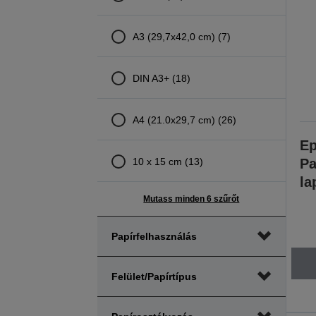
A3 (29,7x42,0 cm) (7)
DIN A3+ (18)
A4 (21.0x29,7 cm) (26)
Ep
10 x 15 cm (13)
Pa
la
Mutass minden 6 szűrőt
Papírfelhasználás
Felület/papírtípus