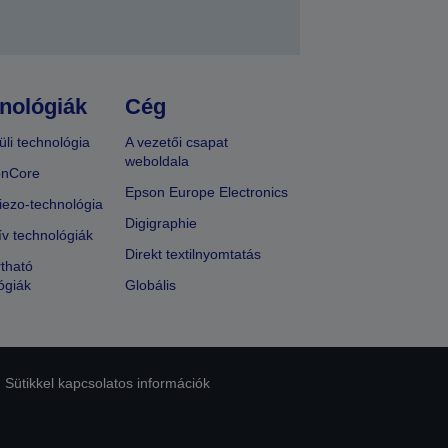
nológiák
Cég
üli technológia
A vezetői csapat
weboldala
onCore
Epson Europe Electronics
iezo-technológia
Digigraphie
ív technológiák
Direkt textilnyomtatás
tható
ógiák
Globális
Sütikkel kapcsolatos információk