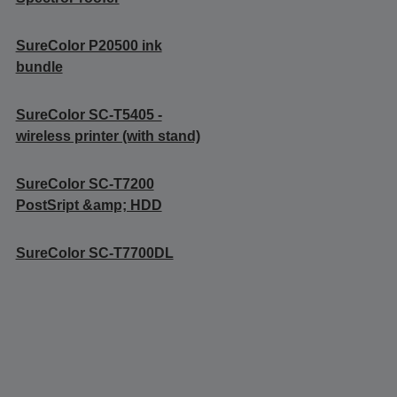
SureColor P20500 ink
bundle
SureColor SC-T5405 -
wireless printer (with stand)
SureColor SC-T7200
PostSript &amp; HDD
SureColor SC-T7700DL