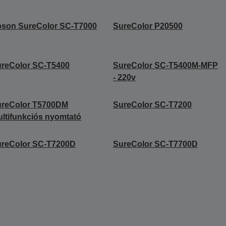
son SureColor SC-T7000
SureColor P20500
reColor SC-T5400
SureColor SC-T5400M-MFP
- 220v
ureColor T5700DM
SureColor SC-T7200
ltifunkciós nyomtató
ureColor SC-T7200D
SureColor SC-T7700D