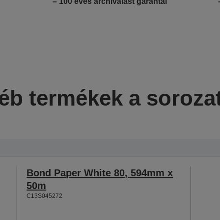
– 100 éves archiválást garantál
éb termékek a soroza
Bond Paper White 80, 594mm x
50m
C13S045272