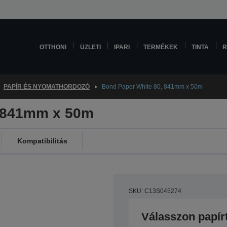
OTTHONI
ÜZLETI
IPARI
TERMÉKEK
TINTA
R
PAPÍR ÉS NYOMATHORDOZÓ
Bond Paper White 80, 841mm x 50m
, 841mm x 50m
Kompatibilitás
SKU: C13S045274
Válasszon papír