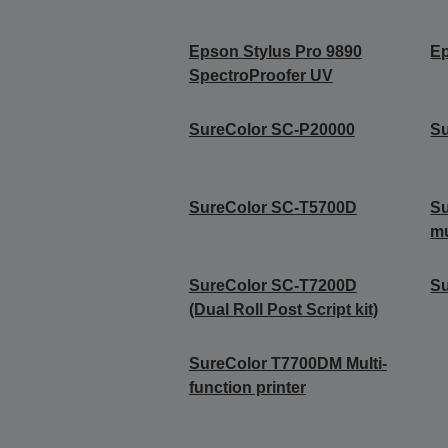
Epson Stylus Pro 9890
Ep
SpectroProofer UV
SureColor SC-P20000
Su
SureColor SC-T5700D
S
mu
SureColor SC-T7200D
S
(Dual Roll Post Script kit)
SureColor T7700DM Multi-
function printer