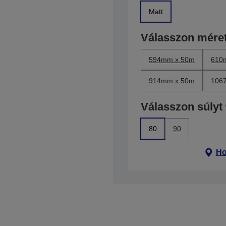
Matt
Válasszon méret
594mm x 50m
610
914mm x 50m
106
Válasszon súlyt
80
90
Ho