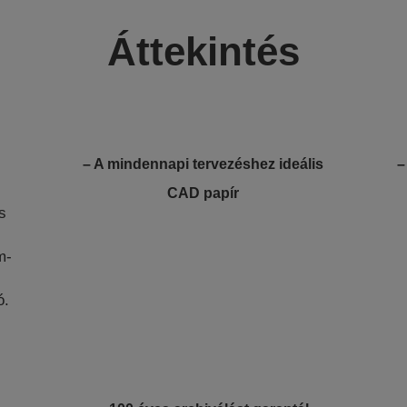
Áttekintés
– A mindennapi tervezéshez ideális
–
CAD papír
es
m-
ó.