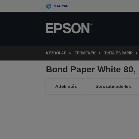
Skip
MAGYAR
to
main
content
KEZDŐLAP
TERMÉKEK
TINTA ÉS PAPÍR
Bond Paper White 80
Áttekintés
Sorozatmodellek