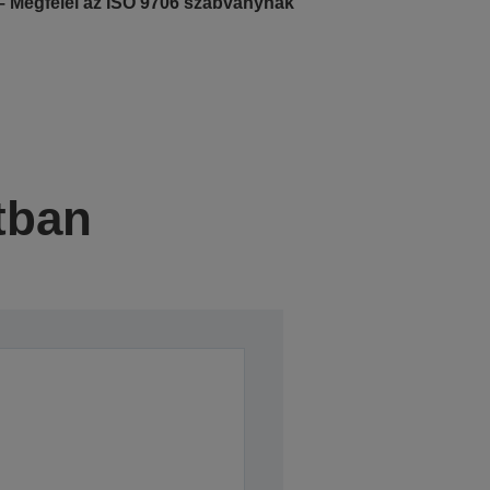
– Megfelel az ISO 9706 szabványnak
tban