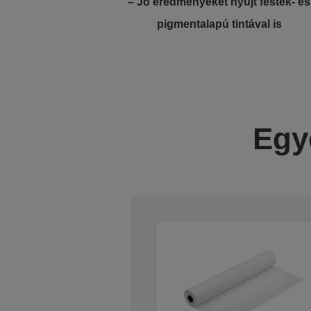
– Jó eredményeket nyújt festék- és
pigmentalapú tintával is
Egy