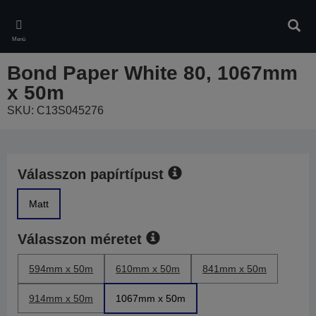
Skip
to
Kere
main
Menü
content
Bond Paper White 80, 1067mm
x 50m
SKU: C13S045276
Válasszon papírtípust
Matt
Válasszon méretet
594mm x 50m
610mm x 50m
841mm x 50m
914mm x 50m
1067mm x 50m