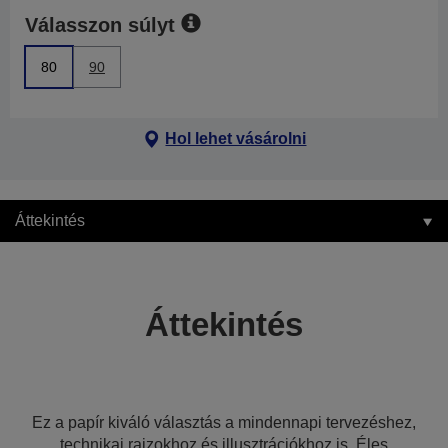
Válasszon súlyt
80
90
Hol lehet vásárolni
Áttekintés
Áttekintés
Ez a papír kiváló választás a mindennapi tervezéshez,
technikai rajzokhoz és illusztrációkhoz is. Éles