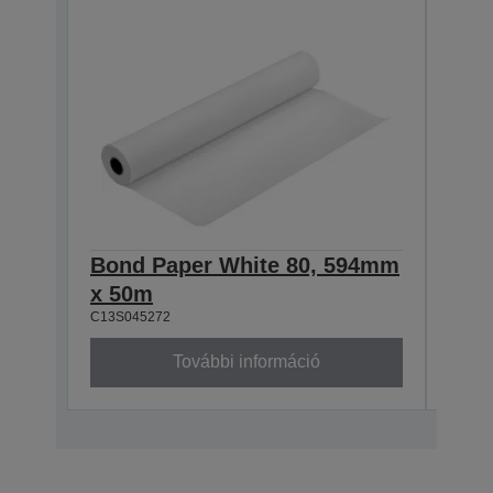
Bond Paper White 80, 594mm
Bon
x 50m
x 5
C13S045272
C13S0
További információ