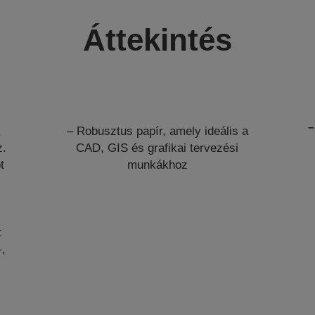
Áttekintés
–
,
– Robusztus papír, amely ideális a
z.
CAD, GIS és grafikai tervezési
t
munkákhoz
t
-,