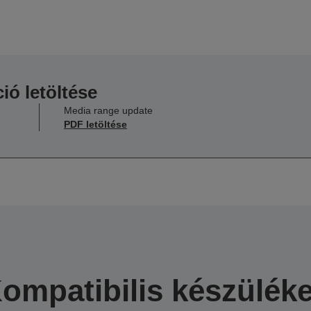
ió letöltése
Media range update
PDF letöltése
ompatibilis készülék