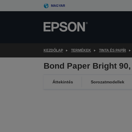
Skip
MAGYAR
to
main
content
KEZDŐLAP
TERMÉKEK
TINTA ÉS PAPÍR
Bond Paper Bright 90
Áttekintés
Sorozatmodellek