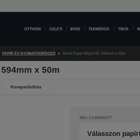
OTTHONI
ÜZLETI
IPARI
TERMÉKEK
TINTA
R
PAPÍR ÉS NYOMATHORDOZÓ
Bond Paper Bright 90, 594mm x 50m
, 594mm x 50m
Kompatibilitás
SKU: C13S045277
Válasszon papír