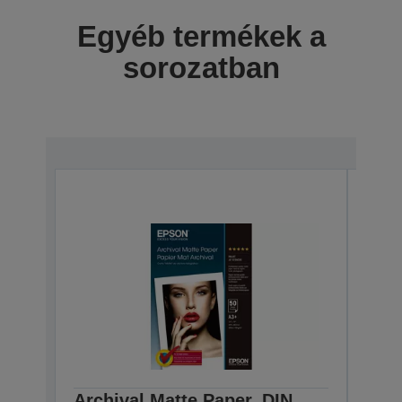
Egyéb termékek a
sorozatban
Archival Matte Paper, DIN
Arch