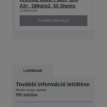
A3+, 189g/m2, 50 Sheets
189
C13S041340
C13S0
További információ
Letöltések
További információ letöltése
Media range update
PDF letöltése