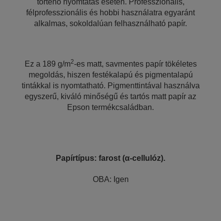
történő nyomtatás esetén. Professzionális,
félprofesszionális és hobbi használatra egyaránt
alkalmas, sokoldalúan felhasználható papír.
2
Ez a 189 g/m
-es matt, savmentes papír tökéletes
megoldás, hiszen festékalapú és pigmentalapú
tintákkal is nyomtatható. Pigmenttintával használva
egyszerű, kiváló minőségű és tartós matt papír az
Epson termékcsaládban.
Papírtípus: farost (α-cellulóz).
OBA: Igen