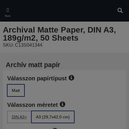
Skip
to
Kere
main
Menü
content
Archival Matte Paper, DIN A3,
189g/m2, 50 Sheets
SKU: C13S041344
Archív matt papír
Válasszon papírtípust
Matt
Válasszon méretet
DIN A3+
A3 (29,7x42,0 cm)