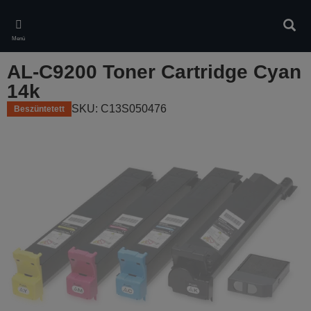
Skip
to
Kere
main
Menü
content
AL-C9200 Toner Cartridge Cyan
14k
SKU: C13S050476
Beszüntetett