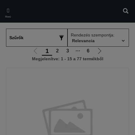
Skip
to
Kere
main
Menü
content
Rendezés szempontja:
Szűrők
1
2
3
⋯
6
Előző
Következő
Megjelenítve: 1 - 15 a 77 termékből
oldalra
oldalra