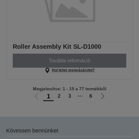
Roller Assembly Kit SL-D1000
További információ
Hol lehet megvásárolni?
Megjelenítve: 1 - 15 a 77 termékből
1
2
3
⋯
6
Előző
Következő
oldalra
oldalra
Kövessen bennünket