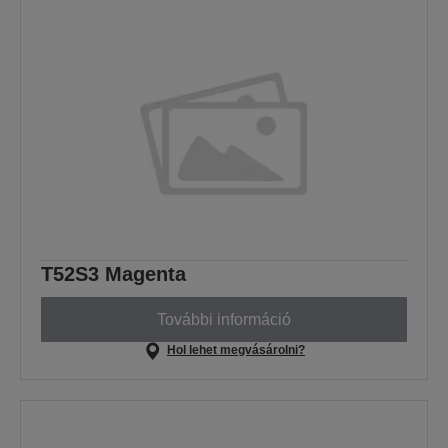
T52S3 Magenta
További információ
Hol lehet megvásárolni?