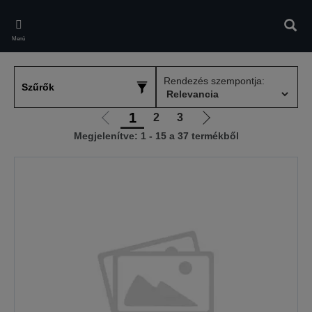
Skip
to
Kere
main
Menü
content
Rendezés szempontja:
Szűrők
1
2
3
Előző
Következő
Megjelenítve: 1 - 15 a 37 termékből
oldalra
oldalra