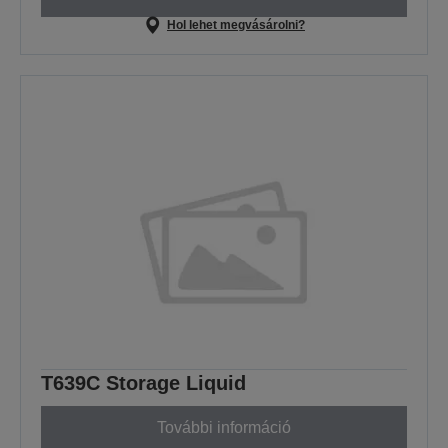
Hol lehet megvásárolni?
T639C Storage Liquid
További információ