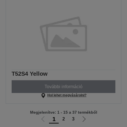
T52S4 Yellow
További információ
Hol lehet megvásárolni?
Megjelenítve: 1 - 15 a 37 termékből
1
2
3
Előző
Következő