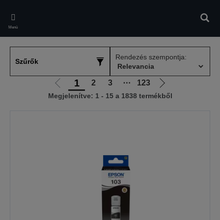
Skip
to
Kere
main
Menü
content
Rendezés szempontja:
Szűrők
1
2
3
⋯
123
Előző
Következő
Megjelenítve: 1 - 15 a 1838 termékből
oldalra
oldalra