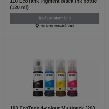
110 EcoTank Pigment black ink bottle
(120 ml)
További információ
Hol lehet megvásárolni?
103 EcoTank 4-colour Multipack (260