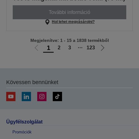
További információ
Hol lehet megvásárolni?
Megjelenítve: 1 - 15 a 1838 termékből
1
2
3
⋯
123
Előző
Következő
oldalra
oldalra
Kövessen bennünket
Ügyfélszolgálat
Promóciók