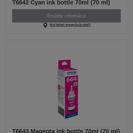
T6642 Cyan ink bottle 70ml (70 ml)
További információ
Hol lehet megvásárolni?
T6643 Magenta ink bottle 70ml (70 ml)